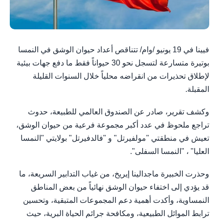
فيينا في 19 يونيو /وام/ تتناقص أعداد حيوان الوشق في النمسا
بوتيرة متسارعة لتسجل نحو 30 حيواناً فقط ما دفع جهات بيئية
لإطلاق تحذيرات من انقراضه محلياً خلال السنوات القليلة
المقبلة.
وكشف تقرير، صادر عن الصندوق العالمي للطبيعة، حدوث
تراجع ملحوظ في عدد أكبر مجموعة فرعية من حيوان الوشق،
تعيش في منطقتي "مولفيرتل" و "فالدفيرتل" بولايتي "النمسا
العليا" ، "النمسا السفلى".
وحذرت الخبيرة ماجدالينا إيريخ، من غياب التدابير السريعة، ما
قد يؤدي إلى اختفاء حيوان الوشق نهائياً من بعض المناطق
النمساوية، وأكدت أهمية دعم المجموعات المتبقية، وتحسين
ترابط الموائل الطبيعية، ومكافحة جرائم الحياة البرية، حيث