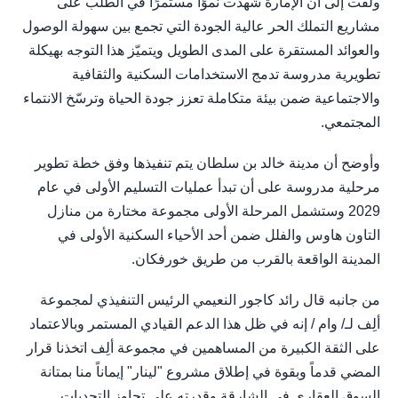
ولفت إلى أن الإمارة شهدت نموًا مستمرًا في الطلب على
مشاريع التملك الحر عالية الجودة التي تجمع بين سهولة الوصول
والعوائد المستقرة على المدى الطويل ويتميّز هذا التوجه بهيكلة
تطويرية مدروسة تدمج الاستخدامات السكنية والثقافية
والاجتماعية ضمن بيئة متكاملة تعزز جودة الحياة وترسّخ الانتماء
المجتمعي.
وأوضح أن مدينة خالد بن سلطان يتم تنفيذها وفق خطة تطوير
مرحلية مدروسة على أن تبدأ عمليات التسليم الأولى في عام
2029 وستشمل المرحلة الأولى مجموعة مختارة من منازل
التاون هاوس والفلل ضمن أحد الأحياء السكنية الأولى في
المدينة الواقعة بالقرب من طريق خورفكان.
من جانبه قال رائد كاجور النعيمي الرئيس التنفيذي لمجموعة
ألِف لـ/ وام / إنه في ظل هذا الدعم القيادي المستمر وبالاعتماد
على الثقة الكبيرة من المساهمين في مجموعة ألِف اتخذنا قرار
المضي قدماً وبقوة في إطلاق مشروع "لينار" إيماناً منا بمتانة
السوق العقاري في الشارقة وقدرته على تجاوز التحديات