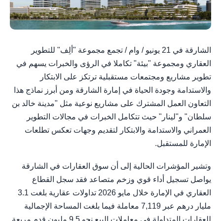
الشارقة في 21 يونيو / وام / تجمع مجموعة "ألِف" للتطوير
العقاري ومجموعة "بيئة" تكاملا في الرؤى والخبرات يسهم في
تطوير مشاريع ومجتمعات مستقبلية ترتكز على الابتكار
والاستدامة وجودة الحياة في إمارة الشارقة ومن أبرز نماذج هذا
التعاون العمل المشترك على مشاريع نوعية مثل "مدينة خالد بن
سلطان" و"لينار" حيث تتكامل الخبرات في مجالات التطوير
العمراني والاستدامة والابتكار لتقديم وجهات تعكس تطلعات
الإمارة للمستقبل.
وتشير المؤشرات الحالية إلى أن سوق العقارات في الشارقة
يواصل تسجيل أداء قوي وزخم متصاعد فقد سجل القطاع
العقاري في الإمارة خلال مايو 2026 تداولات عقارية بلغت 3.1
مليار درهم عبر 7,119 معاملة فيما بلغت المساحة الإجمالية
للعقارات المتداولة في معاملات البيع نحو 9.5 مليون قدم مربعة.