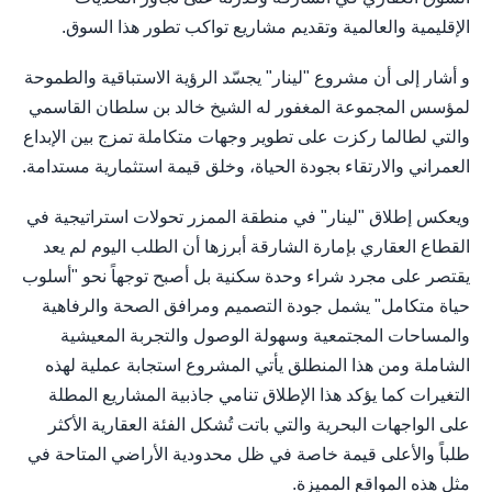
الإقليمية والعالمية وتقديم مشاريع تواكب تطور هذا السوق.
و أشار إلى أن مشروع "لينار" يجسّد الرؤية الاستباقية والطموحة
لمؤسس المجموعة المغفور له الشيخ خالد بن سلطان القاسمي
والتي لطالما ركزت على تطوير وجهات متكاملة تمزج بين الإبداع
العمراني والارتقاء بجودة الحياة، وخلق قيمة استثمارية مستدامة.
ويعكس إطلاق "لينار" في منطقة الممزر تحولات استراتيجية في
القطاع العقاري بإمارة الشارقة أبرزها أن الطلب اليوم لم يعد
يقتصر على مجرد شراء وحدة سكنية بل أصبح توجهاً نحو "أسلوب
حياة متكامل" يشمل جودة التصميم ومرافق الصحة والرفاهية
والمساحات المجتمعية وسهولة الوصول والتجربة المعيشية
الشاملة ومن هذا المنطلق يأتي المشروع استجابة عملية لهذه
التغيرات كما يؤكد هذا الإطلاق تنامي جاذبية المشاريع المطلة
على الواجهات البحرية والتي باتت تُشكل الفئة العقارية الأكثر
طلباً والأعلى قيمة خاصة في ظل محدودية الأراضي المتاحة في
مثل هذه المواقع المميزة.