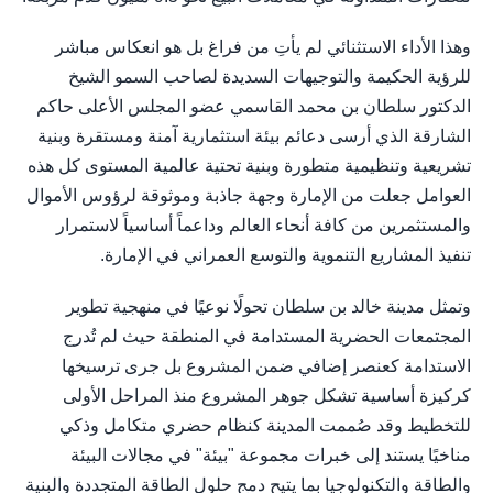
وهذا الأداء الاستثنائي لم يأتِ من فراغ بل هو انعكاس مباشر
للرؤية الحكيمة والتوجيهات السديدة لصاحب السمو الشيخ
الدكتور سلطان بن محمد القاسمي عضو المجلس الأعلى حاكم
الشارقة الذي أرسى دعائم بيئة استثمارية آمنة ومستقرة وبنية
تشريعية وتنظيمية متطورة وبنية تحتية عالمية المستوى كل هذه
العوامل جعلت من الإمارة وجهة جاذبة وموثوقة لرؤوس الأموال
والمستثمرين من كافة أنحاء العالم وداعماً أساسياً لاستمرار
تنفيذ المشاريع التنموية والتوسع العمراني في الإمارة.
وتمثل مدينة خالد بن سلطان تحولًا نوعيًا في منهجية تطوير
المجتمعات الحضرية المستدامة في المنطقة حيث لم تُدرج
الاستدامة كعنصر إضافي ضمن المشروع بل جرى ترسيخها
كركيزة أساسية تشكل جوهر المشروع منذ المراحل الأولى
للتخطيط وقد صُممت المدينة كنظام حضري متكامل وذكي
مناخيًا يستند إلى خبرات مجموعة "بيئة" في مجالات البيئة
والطاقة والتكنولوجيا بما يتيح دمج حلول الطاقة المتجددة والبنية