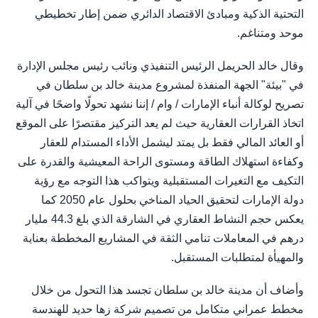
التحتية الذكية ومبادئ الاقتصاد الدائري ضمن إطار تخطيطي
موحد ومتناغم.
وقال خالد الحريمل الرئيس التنفيذي ونائب رئيس مجلس الإدارة
في "بيئة" الجهة المنفذة لمشروع مدينة خالد بن سلطان في
تصريح لوكالة أنباء الإمارات / وام / إننا نشهد تحولًا واضحًا في آلية
اتخاذ القرارات العقارية حيث لم يعد التركيز مقتصرًا على الموقع
أو العائد المالي فقط بل يمتد ليشمل الأداء المستدام للعقار
وكفاءة استهلاك الطاقة ومستوى الراحة المعيشية والقدرة على
التكيف مع التغيرات المستقبلية ويتواكب هذا التوجه مع رؤية
دولة الإمارات لتحقيق الحياد المناخي بحلول عام 2050 كما
يعكس حجم النشاط العقاري في الشارقة الذي بلغ 44.3 مليار
درهم في المعاملات تنامي الثقة في المشاريع المخططة بعناية
والمهيأة لمتطلبات المستقبل.
وأضاف أن مدينة خالد بن سلطان تجسد هذا التحول من خلال
مخطط عمراني متكامل من تصميم شركة زها حديد للهندسة