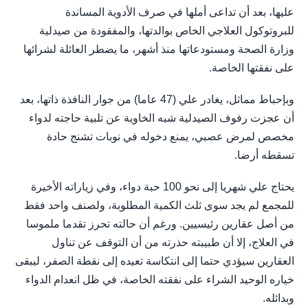
عليها، بعد أن تداعى أملها في صرف الأدوية المساندة
للبروتوكول العلاجي الخاص بوالدتها، والمفقودة من صيدلية
وزارة الصحة ومستودعاتها منذ أشهر، ما يضطر العائلة لشرائها
على نفقتها الخاصة.
وبإحباط مماثل، يغادر علي (47 عاما) من جوار النافذة ذاتها، بعد
أن عجزت رفوف الصيدلية شبه الخاوية عن تلبية حاجته لدواء
مخصص لمرض عصبي، يمنع دخوله في نوبات تشنج حادة
تسقطه أرضا.
يحتاج علي شهريا إلى نحو 100 حبة دواء، وفي زياراته الأخيرة
للمجمع لم يجد سوى ثلث الكمية المطلوبة، ولصنف واحد فقط
من أصل عقارين رئيسيين. ورغم أن حالته تحرز تقدما ملموسا
في العلاج، إلا أن طبيبته حذرته من أن التوقف عن تناول
العقارين سيؤدي حتما إلى انتكاسة تعيده إلى نقطة الصفر، ليبقى
خياره الوحيد الشراء على نفقته الخاصة، في ظل انعدام الدواء
وبدائله.