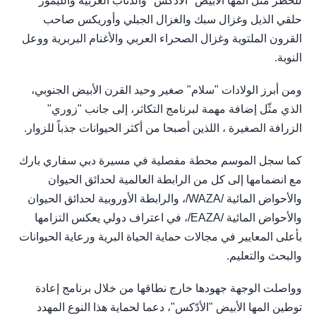
للخطر مثل المها الأبيض "الأدّكس" والذئاب العربية والليمور
حلقي الذيل وغزال سبك والغزال الجبلي وأوريكس صاحب
القرون الملتوية وغزال الصحراء العربي والأغنام البربرية ووعل
النوبة.
ومن أبرز الولادات "سلام" صغير وحيد القرن الأبيض الجنوبي،
الذي مثّل إضافة مهمة لبرنامج التكاثر، إلى جانب "زوري"
الزرافة الصغيرة ، اللذين أصبحا من أكثر الحيوانات جذباً للزوار.
كما سجل الموسم محطة مفصلية في مسيرة دبي سفاري بارك
مع انضمامها إلى كل من الرابطة العالمية لحدائق الحيوان
والأحواض المائية /WAZA/، والرابطة الأوروبية لحدائق الحيوان
والأحواض المائية /EAZA/، في اعتراف دولي يعكس التزامها
بأعلى المعايير في مجالات حماية الحياة البرية ورعاية الحيوانات
والبحث والتعليم.
وواصلت الوجهة جهودها خارج نطاقها من خلال برنامج إعادة
توطين المها الأبيض "الأدّكس"، دعما لحماية هذا النوع المهدد