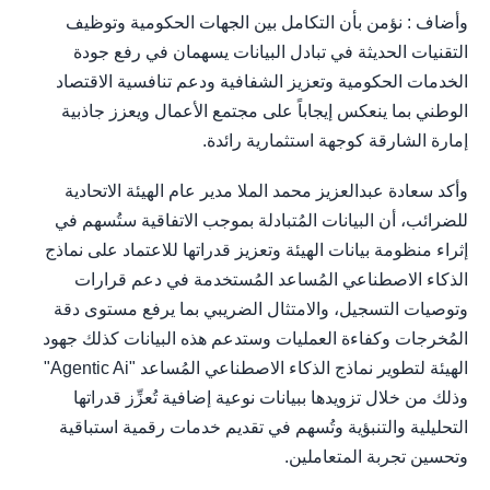
وأضاف : نؤمن بأن التكامل بين الجهات الحكومية وتوظيف
التقنيات الحديثة في تبادل البيانات يسهمان في رفع جودة
الخدمات الحكومية وتعزيز الشفافية ودعم تنافسية الاقتصاد
الوطني بما ينعكس إيجاباً على مجتمع الأعمال ويعزز جاذبية
إمارة الشارقة كوجهة استثمارية رائدة.
وأكد سعادة عبدالعزيز محمد الملا مدير عام الهيئة الاتحادية
للضرائب، أن البيانات المُتبادلة بموجب الاتفاقية ستُسهم في
إثراء منظومة بيانات الهيئة وتعزيز قدراتها للاعتماد على نماذج
الذكاء الاصطناعي المُساعد المُستخدمة في دعم قرارات
وتوصيات التسجيل، والامتثال الضريبي بما يرفع مستوى دقة
المُخرجات وكفاءة العمليات وستدعم هذه البيانات كذلك جهود
الهيئة لتطوير نماذج الذكاء الاصطناعي المُساعد "Agentic Ai"
وذلك من خلال تزويدها ببيانات نوعية إضافية تُعزِّز قدراتها
التحليلية والتنبؤية وتُسهم في تقديم خدمات رقمية استباقية
وتحسين تجربة المتعاملين.