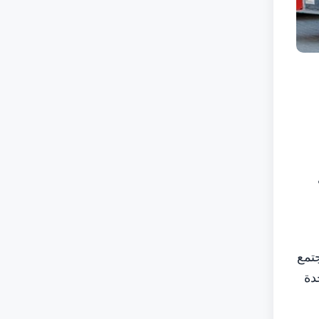
ت
تمع
دة