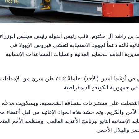
يخ محمد بن راشد آل مكتوم، نائب رئيس الدولة رئيس مجلس الوزراء
ثية ثالثة دعماً لجهود الاستجابة لتفشي فيروس الإيبولا في
ديرية العامة للحماية المدنية وعمليات المساعدات الإنسانية
وانطلقت الرحلة الإغاثية من دبي ووصلت إلى مدينة عنتيبي في أوغندا أمس (الأحد)، حاملةً 76.2 طن متري من الإمدادا
ة في جمهورية الكونغو الديمقراطية.
، واشتملت على مستلزمات للنظافة الشخصية، وبسكويت مدعّم
الآمن والكريم. وتم حشد هذه المواد الإغاثية من قبل أعضاء مج
ة الإنسانية التابع لبرنامج الأغذية العالمي، ومنظمة الأمم المتح
مر والهلال الأحمر.