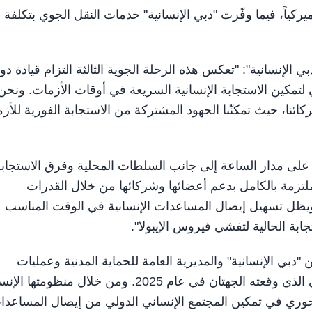
لإجمالية للشحنة الإنسانية 223,150 دولاراً أميركياً، فيما وفّرت "دبي الإنسانية" خدمات النقل الجوي بتكلفة
الإنسانية": "تعكس هذه الرحلة الجوية الثالثة التزام قيادة دول
لتمكين الاستجابة الإنسانية السريعة في أوقات الأزمات. ونحن
كائنا، حيث تمكنّنا الجهود المشتركة من الاستجابة الفورية للأز
ل على مدار الساعة إلى جانب السلطات المحلية وفرق الاستجاب
" ملتزمة بالكامل بدعم أعضائها وشركائها من خلال القدرات
ا. ويظل تسهيل إيصال المساعدات الإنسانية في الوقت المناسب
بة الحالية لتفشي فيروس الإيبولا".
ن "دبي الإنسانية" والمديرية العامة للحماية المدنية وعمليات
المساعدات الإنسانية الأوروبية، وذلك عقب الترتيب الإداري الذي وقعته الجهتان في عام 2025. ومن خلال منظو
 محوري في تمكين المجتمع الإنساني الدولي من إيصال المساعدا