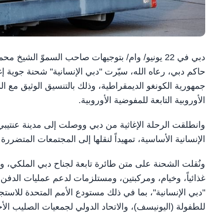
دبي في 22 يونيو/ وام/ بتوجيهات صاحب السموّ الش
حاكم دبي، رعاه الله، سيّرت "دبي الإنسانية" شحنة جوية إغا
جمهورية الكونغو الديمقراطية، وذلك بالتنسيق الوثيق مع الم
الأوروبية التابعة للمفوضية الأوروبية.
الإنسانية الأساسية، تمهيداً لنقلها إلى المجتمعات المتضرر
ونُقلت الشحنة على متن طائرة تابعة لجناح دبي الملكي
غذائياً، وخيام، ومركبتين، ومستلزمات لدعم عمليات الدفن 
"دبي الإنسانية"، بما في ذلك مستودع الأمم المتحدة للاستجاب
للطفولة (اليونيسف)، والاتحاد الدولي لجمعيات الصليب الأح