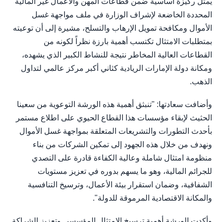
يمثل ركيزة أساسية ضمن قطاعات المهن والأعمال غير المالية
المحددة الخاضعة لإشراف الوزارة في ملف مواجهة غسل
الأموال ومكافحة تمويل الإرهاب والتسلح، مشيرة إلى أن توعيته
بمتطلبات الامتثال تكتسب أهمية بارزة نظراً لكونه من
القطاعات العالية المخاطر نتيجة للنشاط الكبير الذي يشهده،
ومكانة دولة الإمارات الريادية كثاني أكبر مركز عالمي لتداول
الذهب.
وأضافت سعادتها: "تنبثق أهمية هذه الورشة التوعوية من سعينا
الحثيث لإبقاء مؤسسات هذا القطاع الحيوي على اطلاع مستمر
بأحدث التطورات والتشريعات المتعلقة بمواجهة غسل الأموال
ونهدف من خلال هذه الجهود إلى تمكين الشركات من بناء
منظومة امتثال شاملة وعالية الكفاءة قادرة على التصدي
للجرائم المالية، وهو ما يسهم بدوره في تعزيز مستويات
الشفافية، وضمان استقرار بيئة الأعمال، وترسيخ التنافسية
والمكانة الاقتصادية المرموقة للدولة".
وأكدت الورشة أهمية ترسيخ الامتثال المؤسسي وتعزيز الشراكة