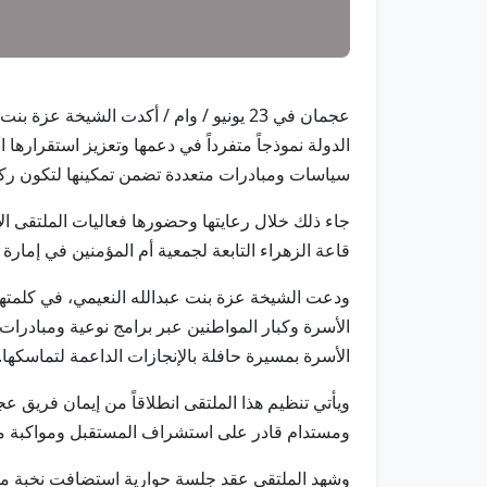
عجمان في 23 يونيو / وام / أكدت الشيخ
الدولة نموذجاً متفرداً في دعمها وتعزيز استقراره
سياسات ومبادرات متعددة تضمن تمكينها لتكون ركي
جاء ذلك خلال رعايتها وحضورها فعاليات الملتقى 
قاعة الزهراء التابعة لجمعية أم المؤمنين في إمار
ودعت الشيخة عزة بنت عبدالله النعيمي، في كلمتها 
الأسرة وكبار المواطنين عبر برامج نوعية ومبادرات
الأسرة بمسيرة حافلة بالإنجازات الداعمة لتماسكها.
ويأتي تنظيم هذا الملتقى انطلاقاً من إيمان فريق ع
ومستدام قادر على استشراف المستقبل ومواكبة م
وشهد الملتقى عقد جلسة حوارية استضافت نخبة من 