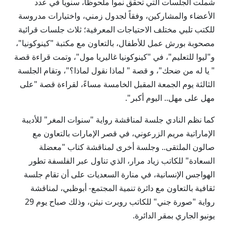
شملت الجلسات التي تحقق نمواً ملحوظاً، سنوياً في عدد
الأعضاء والمشاركين، وفقاً لجدول زمني، واختيارات مدروسة
للكتب تلبي مختلف الاحتياجات المعرفية؛ ثلاث جلسات قرائية
مصحوبة بورش عمل للأطفال، بالتعاون مع مكتبة "كينوكونيا"،
و"ليوا للتعليم"، في "كينوكونيا غاليريا مول"، وتمت قراءة قصة
" يا له من ضحك"، و قصة " لماذا نقول لماذا؟"، وتقام الجلسة
الثالثة يوم الجمعة المقبل الخامسة مساءً، لقراءة قصة "على
مهل على مهل.. اليوم أكبر".
كما نظم النادي جلسة لمناقشة رواية "سنوات المغر" للأديبة
الإماراتية مريم الزرعوني، في قصر الإمارات بالتعاون مع
صالون الملتقى.. وجلسة أخرى لمناقشة كتاب "معضلة
السعادة" للكاتب زياد مرار، الذي تناول عبر الفلسفة تطور
الهواجس الإنسانية، في منارة السعديات على أن تقام جلسة
ثقافية بالتعاون مع دائرة تنمية المجتمع- أبوظبي، لمناقشة
رواية "صورة جني" للكاتب روبرت نيثن، وذلك صباح يوم 29
يونيو الجاري بمقر الدائرة.