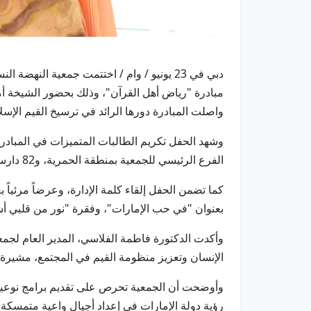
دبي في 23 يونيو / وام / اختتمت جمعية النه
مبادرة "رياض أهل القرآن"، وذلك بحضور الشيخة أ
واصلت المبادرة دورها الرائد في ترسيخ القيم الإسل
الفرع الرئيسي للجمعية بمنطقة الحمرية، و82 دارسة في فرع الخوانيج، في دلالة واضحة على مستوى التحصيل والالتزام الذي حققته الدارسات خلال العام.
كما تضمن الحفل إلقاء كلمة الإدارة، وعرضاً مرئيا
بعنوان "في حب الإمارات"، وفقرة "نور من قلبي أشر
وأكدت الدكتورة فاطمة الفلاسي، المدير العام لجمعية
الإنسان وتعزيز منظومة القيم في المجتمع، مشيرة إل
وأوضحت أن الجمعية تحرص على تقديم برامج نوعية تج
رؤية دولة الإمارات في إعداد أجيال واعية متمسكة ب