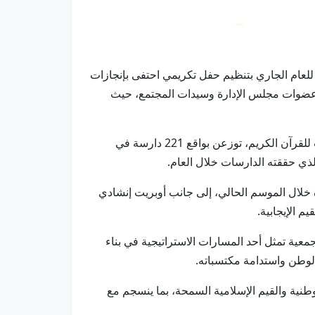
رآنية للعام الجاري بتنظيم حفل تكريمي احتفى بإنجازات
ن عضوات مجلس الإدارة وسيدات المجتمع، حيث
وشهد الحفل تكريم الطالبات المتميزات في المبادرة، حيث بلغ عدد المشاركات في الموسم الحالي 309 دارسات منتسبات للقرآن الكريم، توزعن بواقع 221 دارسة في
ة خلال الموسم الحالي، إلى جانب أوبريت إنشادي
 الإيجابية.
جمعية تمثل أحد المسارات الاستراتيجية في بناء
الوطن واستدامة مكتسباته.
طنية والقيم الإسلامية السمحة، بما ينسجم مع