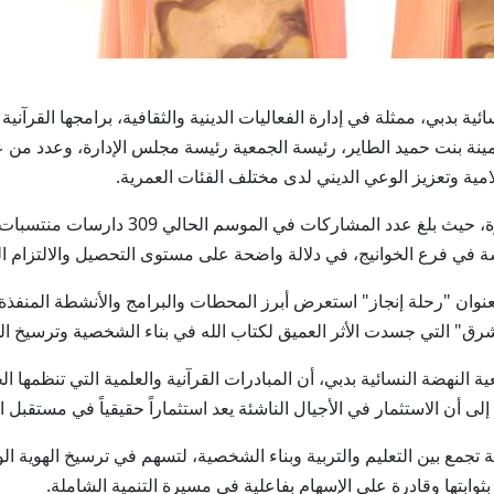
ضة النسائية بدبي، ممثلة في إدارة الفعاليات الدينية والثقافية، برامجها الق
مينة بنت حميد الطاير، رئيسة الجمعية رئيسة مجلس الإدارة، وعدد م
امية وتعزيز الوعي الديني لدى مختلف الفئات العمرية.
ً بعنوان "رحلة إنجاز" استعرض أبرز المحطات والبرامج والأنشطة المنفذ
ق" التي جسدت الأثر العميق لكتاب الله في بناء الشخصية وترسيخ القيم
 النهضة النسائية بدبي، أن المبادرات القرآنية والعلمية التي تنظمها ال
ى أن الاستثمار في الأجيال الناشئة يعد استثماراً حقيقياً في مستقبل 
مع بين التعليم والتربية وبناء الشخصية، لتسهم في ترسيخ الهوية الو
ثوابتها وقادرة على الإسهام بفاعلية في مسيرة التنمية الشاملة.