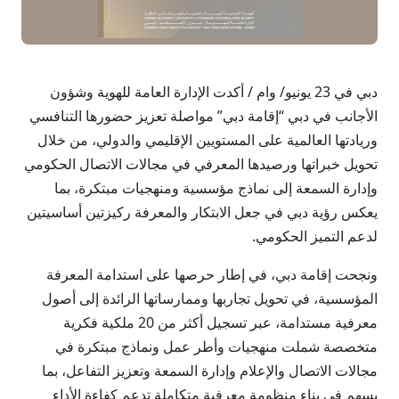
دبي في 23 يونيو/ وام / أكدت الإدارة العامة للهوية وشؤون
الأجانب في دبي “إقامة دبي” مواصلة تعزيز حضورها التنافسي
وريادتها العالمية على المستويين الإقليمي والدولي، من خلال
تحويل خبراتها ورصيدها المعرفي في مجالات الاتصال الحكومي
وإدارة السمعة إلى نماذج مؤسسية ومنهجيات مبتكرة، بما
يعكس رؤية دبي في جعل الابتكار والمعرفة ركيزتين أساسيتين
لدعم التميز الحكومي.
ونجحت إقامة دبي، في إطار حرصها على استدامة المعرفة
المؤسسية، في تحويل تجاربها وممارساتها الرائدة إلى أصول
معرفية مستدامة، عبر تسجيل أكثر من 20 ملكية فكرية
متخصصة شملت منهجيات وأطر عمل ونماذج مبتكرة في
مجالات الاتصال والإعلام وإدارة السمعة وتعزيز التفاعل، بما
يسهم في بناء منظومة معرفية متكاملة تدعم كفاءة الأداء