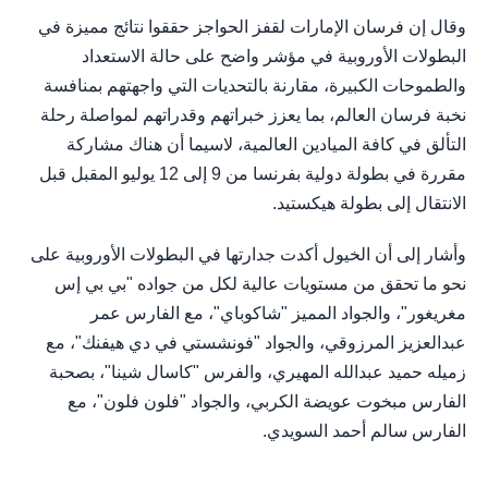
وقال إن فرسان الإمارات لقفز الحواجز حققوا نتائج مميزة في
البطولات الأوروبية في مؤشر واضح على حالة الاستعداد
والطموحات الكبيرة، مقارنة بالتحديات التي واجهتهم بمنافسة
نخبة فرسان العالم، بما يعزز خبراتهم وقدراتهم لمواصلة رحلة
التألق في كافة الميادين العالمية، لاسيما أن هناك مشاركة
مقررة في بطولة دولية بفرنسا من 9 إلى 12 يوليو المقبل قبل
الانتقال إلى بطولة هيكستيد.
وأشار إلى أن الخيول أكدت جدارتها في البطولات الأوروبية على
نحو ما تحقق من مستويات عالية لكل من جواده "بي بي إس
مغريغور"، والجواد المميز "شاكوباي"، مع الفارس عمر
عبدالعزيز المرزوقي، والجواد "فونشستي في دي هيفنك"، مع
زميله حميد عبدالله المهيري، والفرس "كاسال شينا"، بصحبة
الفارس مبخوت عويضة الكربي، والجواد "فلون فلون"، مع
الفارس سالم أحمد السويدي.