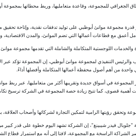
ق الجغرافي للمجموعة، وقاعدة متعامليها، وربط محطاتها بمجموعة أ
صة المجموعة إلى 81% في تعزيز قدرة مجموعة موانئ أبوظبي على توليد تدفقات نقدية، وإ
مل أعمق مع قطاعات أعمالها التي تضم الموانئ، والمدن الاقتصادية، و
والخدمات اللوجستية المتكاملة والشاملة التي تقدمها مجموعة موانئ أ
ي واحدة من أهم أصول محفظة أعمالها المتكاملة وأفضلها أداءً.
وعة في أسواق جديدة وتقريبها أكثر من متعامليها، عبر ربط موانئها 
ذات أهمية قصوى، كما تتيح زيادة حصة المجموعة في الشركة ترسيخ تك
 وتحقق رؤيتها الرامية لتمكين التجارة لشركائها وأصحاب العلاقة، بم
 "جلوبال فيدر شيبينغ"، إن الشركة تشهد اليوم خطوة على قدر كبير من
ر الشراكة الراسخة مع المجموعة، لافتا إلى أنه مع استمرار قطاع ال