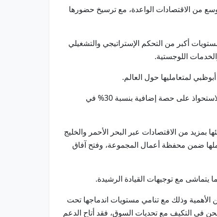
وسع من الاقتصادات الواعدة، مع ترسيخ حضورها
تاحة تحقيق مستويات أكبر من التحكم الإستراتيجي والتشغيلي
الخدمات اللوجستية.
بوظبي لمتعامليها حول العالم.
وقال الكابتن محمد جمعة الشامسي، العضو المنتدب والرئيس التنفيذي لمجموعة موانئ أبوظبي، إن المجموعة تؤكد عبر الاستحواذ على حصة إضافية بنسبة 30% في
بمزيد من الاقتصادات عبر البحر الأحمر والخليج
املها ضمن محفظة أعمال المجموعة، وفتح آفاق
ا يتماشى مع توجيهات القيادة الرشيدة.
 الأهمية وذلك مع تنامي مستويات اندماجها تحت
شحن في التكيف مع تحديات السوق، فقد أتاح الدعم