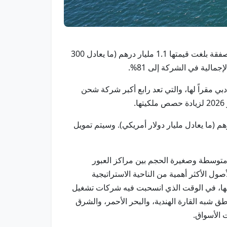
أبوظبي في 24 يونيو/ وام/ أعلنت مجموعة موانئ أبوظبي، اليوم، عن استحواذها على حصة ملكية إضافية بنسبة 30% في صفقة بلغت قيمتها 1.1 مليار درهم (ما يعادل 300
الية في الشركة إلى 81%.
 فيدر شيبينغ" التي تتخذ من دبي مقراً لها، والتي تعد رابع أكبر شركة شحن
ق خيار الشراء هذا عند القيمة المؤسسية ذاتها المحددة في عام 2024 والبالغة 3.67 مليار درهم (ما يعادل مليار دولار أمريكي). وسيتم تمويل
متوسطة وصغيرة الحجم بين مراكز العبور
، فيما تُعد شركة "جي إف إس" من بين الأصول الأكثر أهمية من الناحية الاستراتيجية
ها، في الوقت الذي انسحبت فيه شركات تشغيل
شبه القارة الهندية، والبحر الأحمر، والشرق
 الأسواق.