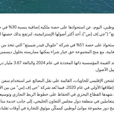
("جي إف إس")، أحد أكثر أصولها الإستراتيجية، لترتفع بذلك حصتها الإجم
وكانت المجموعة قد استكملت في فبراير 2024 الاستحواذ على حصة 51% في شركة "جلوبال
منح المجموعة حق خيار شراء يمكنها ممارسته بحلول ديسمبر 2026 لزيادة حصص ملكيتها.
وقامت المجموعة بممارسة ح
يل الأصول.
ن الإقليمي للحاويات، القائمة على نقل البضائع عبر استخدام سفن 
الرئيسية والموانئ الأصغر حجماً، نمواً متسارعاً منذ إطلاقها الأولي في عام 2020
 شهدها القطاع البحري في الحفاظ على خطوط الربط التجاري وتوسيع
تعاملين في منطقة دول مجلس التعاون الخليجي، إلى جانب خدمة مناطق 
رسخ دور مجموعة موانئ أبوظبي كممكّن موثوق للتجارة في أوقات تقلبات