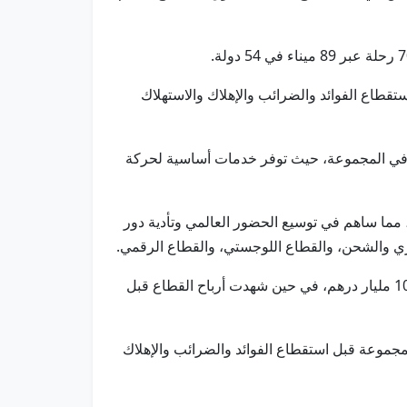
ي تسجيل إجمالي تراكمي للأرباح قبل استقطاع الفوائد والضرائب والإهلاك والاستهلاك
ات في المجموعة، حيث توفر خدمات أساسية لحركة
جل إجمالي إيرادات الشحن الإقليمي للحاويات خلال عام 2025 زيادة بنسبة 17% على أساس سنوي مقارنة بعام 2024، مما ساهم في توسيع الحضور العالمي وتأدية دور
ري والشحن، والقطاع اللوجستي، والقطاع الرقمي.
يذكر أن القطاع البحري والشحن التابع للمجموعة سجل خلال عام 2025 نمواً في إجمالي إيراداته بنسبة 33% ليصل إلى 10.7 مليار درهم، في حين شهدت أرباح القطاع قبل
ن في المساهمة بنسبة 51% من إيرادات مجموعة موانئ أبوظبي، و45% من أرباح المجموعة قبل استقطاع الفوائد والضرائب والإهلاك