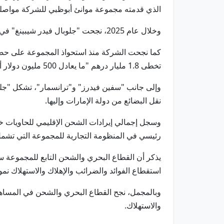
الذي قدمته مجموعة موانئ أبوظبي للشركة مواصلة 
وخلال عام 2025، نجحت "جلوبال فيدر شيبينغ" في مناولة 2.8 مليون حاوية نمطية "قياس 20 قدماً"، وقامت بأكثر من 700 رحلة عبر 89 ميناء في 54 دولة.
تخطى 1.8 مليار درهم "ما يعادل 500 مليون دولار أمريكي".
وإلى جانب "سفين فيدرز" و"ترانسمار"، تشكل "جلو
نقل البضائع من دولة الإمارات وإليها.
رئيسي في المنظومة التجارية للمجموعة التي تشمل
استقطاع الفوائد والضرائب والإهلاك والاستهلاك نمواً بنسبة 25% على أساس سنوي لتصل إلى .5
والاستهلاك.