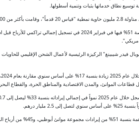
توسيع نطاق خدماتها بثبات وتنمية أسطولها.
كما نجحت الشركة منذ استحواذ المجموعة على حصة 51% فيها في فبراير 2024 ف
بال فيدر شيبينغ" الركيزة الرئيسية لأعمال الشحن الإقليمي للحاوي
وس
 قطاعات الموانئ، والمدن الاقتصادية والمناطق الحرة، والقطاع البح
2 مليار درهم.
وبالمجمل، نجح القطاع البحري والشح