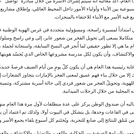
هذا العام، أكد معاليه أنه سيتم إشراك الأسرة من خلال مبادرة "تواصل
وعية بين الأبناء وأولياء الأمور داخل المحيط العائلي، وإطلاق مشاريع 
يه الأسر مع الأبناء للاحتفاء بالمنجزات.
إن البرامج الصيفية لصندوق الوطن 2026 تأتي امتداداً لمسيرة راسخة، ومسؤولية متجددة في غرس الهو
ا متكاملا يسعى إلى تحويل الفخر من شعور عابر، إلى وعي راسخ وسلوك
ام ما هي إلا تطور حقيقي لما أُنجز في النسخ السابقة، واستجابة لجملة م
ة والاكتشاف، وأن يكون لكل مدرسة مشروعها الخاص الذي يُجسّد هويتها 
ية رئيسية هذا العام هي أن يكون كلّ يومٍ من أيام الصيف فرصةً جديدة
لك إلا من خلال بناء فهم عميق لمعنى الفخر بالإمارات يتجاوز الشعارا
ً للهوية، وتحويلُ الفخر من شعور فردي إلى حالة أسرية مشتركة، وتنمية ر
 المحلية من خلال الرحلات الميدانية.
 معاليه أن صندوق الوطن يركز على عدة منطلقات لأول مرة هذا العام م
ُبنى في القاعات وحدها، بل يتشكل في البيوت أولا، ولذلك تم اعتماد أن 
مُتلق للنتائج إلى صانع للتجربة، ويُختَتم كل أسبوع بلقاء يجمع الأسر و
 بالبرامج الصيفية بين الحكاية، واللعب، والتمثيل، والاكتشاف، والع