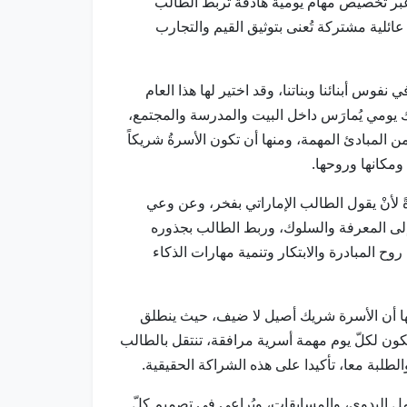
" عبر تخصيص مهام يومية هادفة تربط الطالب
عائلية مشتركة تُعنى بتوثيق القيم والتجارب
ية الوطنية في نفوس أبنائنا وبناتنا، وقد اختير لها هذا العام
 يومي يُمارَس داخل البيت والمدرسة والمجتمع،
ن المبادئ المهمة، ومنها أن تكون الأسرةُ شريكاً
ومكانها وروحها.
ً لأنْ يقول الطالب الإماراتي بفخر، وعن وعي
ت إلى المعرفة والسلوك، وربط الطالب بجذوره
وح المبادرة والابتكار وتنمية مهارات الذكاء
نها أن الأسرة شريك أصيل لا ضيف، حيث ينطلق
يكون لكلّ يوم مهمة أسرية مرافقة، تنتقل بالطالب
الطلبة معا، تأكيدا على هذه الشراكة الحقيقية.
مل اليدوي، والمسابقات، ويُراعى في تصميم كلّ