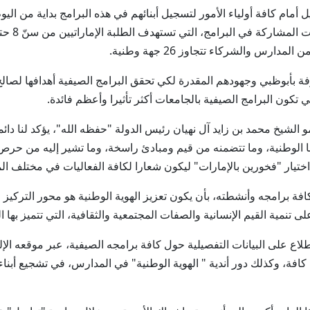
 أمام كافة أولياء الأمور لتسجيل أبنائهم في هذه البرامج بداية من ا
ارس والشركاء تتجاوز 26 جهة وطنية.
رفة بأبوظبي وجهودهم المقدرة لكي تحقق البرامج الصيفية أهدافها لصالح 
 تكون البرامج الصيفية بالجامعات أكثر تأثيرا وأعظم فائدة.
لشيخ محمد بن زايد آل نهيان رئيس الدولة "حفظه الله"، يؤكد لنا دائ
هويتنا الوطنية، وما تتضمنه من قيم ومبادئ راسخة، وما تشير إليه من ح
تم اختيار "فخورين بالإمارات" ليكون شعارا لكافة الفعاليات في مختلف ا
ة برامجه وأنشطته، بأن يكون تعزيز الهوية الوطنية هو محور التركيز 
نمية القيم الإنسانية والصفات المجتمعية والثقافية، التي تتميز بها ال
اع على البيانات التفصيلية حول كافة برامجه الصيفية، عبر موقعه الإل
 كافة، وكذلك دور أندية " الهوية الوطنية" في المدارس، في تشجيع أبنا