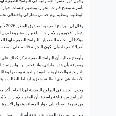
وحول دور الأسرة الإماراتية في البرامج الصيفية ل
بأسرته وتفتح قنوات الحوار، وتنظيم جلسات حوار أسب
الوطنية، وتنظيم يوم ختامي تشاركي واحتفالي تجتمع ف
وقال 
شعار "فخورين بالإمارات"، باعتباره مشروعا تربوي
مؤكدا أن الخطة التفصيلية للبرامج الصيفية لهذا الع
أصيلا لا ضيفا، وأن تكون التجربة قائمة على المتع
وأوضح معاليه أن البرامج الصيفية تركز كذلك على غا
ومعرفة بأن هذه إماراتي، وأنا فخور بها، ولن يتم ذ
التاريخية والحضارية واللغوية والدينية بوصفها وعاء
الاصطناعي لدى الطلبة، وتعزيز ارتباط الطالب ببيئته
وحول الجديد في البرامج الصيفية لهذا العام، أكد
البرنامج من قناعة راسخة بأن الفخر بالإمارات لا ي
من تجربة الصباح إلى حوار المساء، وتحول الأسرة من 
ويحرص صندوق الوطن على تنوّع أساليب العمل اليومي