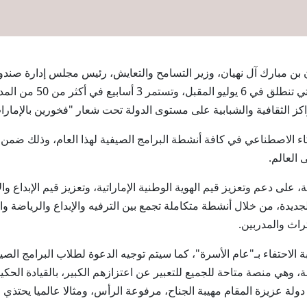
 الشيخ نهيان بن مبارك آل نهيان، وزير التسامح والتعايش، رئيس مجلس إدارة 
لصندوق الوطن لعام 2026 
راكز الثقافية والشبابية على مستوى الدولة تحت شعار "فخورين بالإمارا
 الاصطناعي في كافة أنشطة البرامج الصيفية لهذا العام، وذلك ضمن الر
 العالم.
، على دعم وتعزيز قيم الهوية الوطنية الإماراتية، وتعزيز قيم الإبداع و
لجديدة، من خلال أنشطة متكاملة تجمع بين الترفيه والإبداع والرياضة و
تراث والمدربين.
بة الاحتفاء بـ"عام الأسرة"، كما سيتم توجيه الدعوة لطلاب البرامج الص
ة، وهي منصة متاحة للجميع للتعبير عن اعتزازهم الكبير، بالقيادة الحك
ولة عزيزة المقام مهيبة الجناح، مرفوعة الرأس، ومثالا عالميا يحتذي 