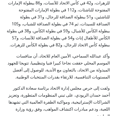
للزهرات، و42 في كأس الاتحاد للآنسات، و86 ببطولة الإمارات
المفتوحة للناشئات، و112 في بطولة الإمارات المفتوحة
للناشئين، و51 ببطولة الصداقة للرجال، و31 في بطولة
الصداقة للسيدات، ثم 74 في بطولة الصداقة للشباب، و105
ببطولة الكأس للأشبال، و59 في بطولة الكأس، و38 في بطولة
الكأس للأطفال إناث و54 في بطولة الصداقة للآنسات، و57
ببطولة كأس الاتحاد للرجال، و82 في بطولة الكأس للزهرات.
وأكد عبدالله السماحي، الأمين العام للاتحاد، أن منافسات
الموسم المحلي حققت نجاحا كبيرا فنيا وتنظيميا، تتويجا للجهود
المبذولة من الاتحاد، بالتعاون مع الأندية، للوصول إلى أفضل
المستويات التنافسية، للارتقاء بقدرات المنتخبات الوطنية.
ولفت إلى حرص مجلس إدارة الاتحاد برئاسة سعادة الدكتور
أحمد حمدان الزيودي، على تبني المنظومات المتطورة، وتعزيز
الشراكات الإستراتيجية، ومواكبة الطفرة العالمية التي تشهدها
اللعبة، ودعم مبادرات اكتشاف المواهب، وفق رؤية وزارة