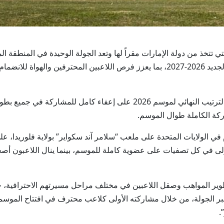
جولف، التي تتخذ من دولة الإمارات مقراً لها وتعد الجولة الوحيدة في الم
للجولف، اعتماد فئات الإعفاء والمشاركة للموسم الجديد 2026-2027، بما يعزز فرص الل
وبموجب النظام الجديد، يحصل أفضل 40 لاعباً في الترتيب النهائي لموسم 2026 
كة الكاملة طوال الموسم.
في الولايات المتحدة على ملعب “سلامر آند سكواير” بولاية فلوريدا، 
طوير المواهب وصقل اللاعبين في مختلف مراحل مسيرتهم الاحترافية،
 الجولة، من خلال مشاركته الأولى كلاعب محترف في افتتاح الموسم ب
.