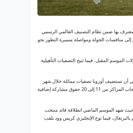
نطقة المعترف بها ضمن نظام التصنيف العالمي الرسمي
اعبين المحترفين والهواة للانضمام إلى منافسات الجولة ومواصلة مسيرة التطور نحو
على إعفاء كامل للمشاركة في جميع بطولات الموسم المقبل، فيما تتيح التصفيات التأهيلية
على أن تستضيف أوروبا تصفيات مماثلة خلال شهر
أكتوبر المقبل. ويحصل أصحاب المراكز العشرة الأولى في كل تصفيات على عضوية كاملة للموسم، بينما ينال اللاعبون أصحاب المراكز من 11 إلى 20 حقوق مشاركة إضافية
 حيث شهد الموسم الماضي انطلاقة قائد منتخب
البرتغال، فيما توج الإنجليزي كريس وود بلقب