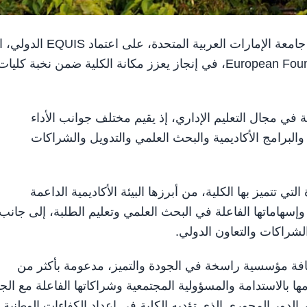
العين في 25 يونيو/ وام/ حصلت كلية الإدارة والاقتصاد في جامعة الإمارات العربية المت
تمنحه European Foundation for Management Development (EFMD)، في إنجاز يعزز مكانة الكلية ضمن نخبة كليا
دولية شمولية في مجال التعليم الإداري، إذ يقيم مختلف جوانب الأداء
البرامج الأكاديمية والبحث العلمي والتدويل والشراكات
EQUIS بعدد من نقاط القوة التي تتميز بها الكلية، من أبرزها البيئة الأكاديمية الداعمة
ة وإسهاماتها الفاعلة في البحث العلمي وتعليم الطلبة، إلى جانب
الشراكات والتعاون الدولي.
وثقافة مؤسسية راسخة في الجودة والتميز، مدعومة بأكثر من
 الدولي AACSB، إلى جانب التزامها بالاستدامة والمسؤولية المجتمعية وشراكاتها الفاعلة مع ا
لدور المحوري الذي تؤديه الكلية في إعداد الكفاءات الوطنية