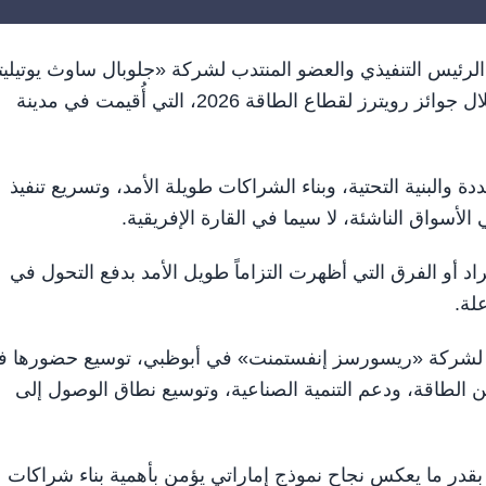
شمّري، الرئيس التنفيذي والعضو المنتدب لشركة «جلوبال ساوث يوتيليت
الإماراتية،على تكريم دولي ضمن فئة «قائد النمو للعام» خلال جوائز رويترز لقطاع الطاقة 2026، التي أُقيمت في مدينة
دة والبنية التحتية، وبناء الشراكات طويلة الأمد، وتسريع تنفيذ
الأسواق الناشئة، لا سيما في القارة الإفريقية.
راد أو الفرق التي أظهرت التزاماً طويل الأمد بدفع التحول في
لة.
ابعة لشركة «ريسورسز إنفستمنت» في أبوظبي، توسيع حضورها 
الطاقة، ودعم التنمية الصناعية، وتوسيع نطاق الوصول إلى
قدر ما يعكس نجاح نموذج إماراتي يؤمن بأهمية بناء شراكات