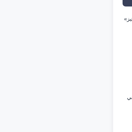
يز»
في