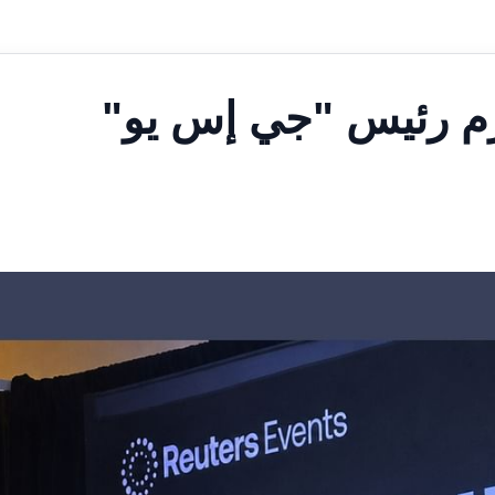
كرم رئيس "جي إس يو"