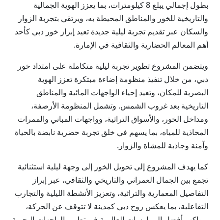
بطول إجمالي يبلغ 8 كيلومترات، بما يعزز الهوية الجمالية
والتاريخية للخور والمناطق المحيطة به، ويرتقي بتجربة الزوار
والسكان عبر تقديم تجربة ليلية جديدة تعيد إبراز خور دبي كأحد
أهم المعالم الحضارية والثقافية في الإمارة.
ويتضمن المشروع تطوير تجربة ليلية متكاملة على امتداد خور
دبي، من خلال تنفيذ منظومة إضاءة مبتكرة تعزز الهوية
البصرية للمكان، وتعيد إحياء الواجهات المائية والمناطق
التاريخية بعد غروب الشمس. وتشمل المنظومة الأرصفة،
ومداخل الخور، والأسواق التراثية، وواجهات المباني والممرات
المحاذية للمياه، بما يسهم في خلق تجربة حضرية نابضة بالحياة
وآمنة وجاذبة للمشاة والزوار.
كما يهدف المشروع إلى تحويل الخور إلى وجهة ليلية استثنائية
تجمع بين الجمال العمراني والتاريخي والثقافي، عبر إبراز
التفاصيل المعمارية والتراثية، وتعزيز الأنشطة الليلية والتجارب
التفاعلية، بما يعكس روح دبي كمدينة لا تتوقف عن الحركة،
ويواكب أفضل الممارسات العالمية في تطوير الواجهات البحرية