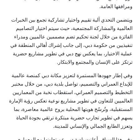
ومرافقها العامة.
ويتضمن التحدي آلية تقييم واختيار تشاركية تجمع بين الخبرات
العالمية والمشاركة المجتمعية، حيث سيتم اختيار التصاميم
الفائزة من خلال لجنة تحكيم تضم مصممين عالميين ومدراء
تنفيذيين من حكومة دبي، إلى جانب إشراك أهالي المنطقة في
عملية الاختيار، بما يعكس نهج دبي في تطوير مشاريع حضرية
ترتكز على الإنسان والمجتمع والابتكار.
وفي إطار جهودها المستمرة لتعزيز مكانة دبي كمنصة عالمية
للإبداع العمراني والتصميم، تواصل بلدية دبي، من خلال مختبر
التخطيط والتصميم العمراني، استقطاب نخبة من المعماريين
العالميين للتعاون في تطوير مشاريع نوعية تعكس رؤية الإمارة
المستقبلية، وتُرسّخ هويتها المحلية بروح عالمية معاصرة، بما
يسهم في تطوير تجارب حضرية مبتكرة ترتقي بجودة الحياة
وتعزز الطابع الجمالي والإنساني للمدينة.
وفي هذا السياق، أعلنت بلدية دبي عن تعاونها مع المعماري