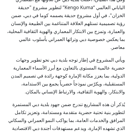
الياباني العالمي “Kengo Kuma” لتطوير مشروع "حديقة
الخزان"، في أول مشروع حديقة يصممه كوما في دبي، ضمن
رؤية تصميمية تستلهم العلاقة المتناغمة بين الطبيعة والإنسان
والعمارة، وتمزج بين الابتكار المعماري والهوية الثقافية المحلية،
بما يعكس خصوصية دبي وتراثها العمراني بأسلوب عالمي
معاصر.
ويأتي المشروع في إطار توجه بلدية دبي نحو تطوير وجهات
حضرية عالمية المستوى بالتعاون مع أبرز الأسماء المعمارية
الدولية، بما يعزز مكانة الإمارة كوجهة رائدة في تصميم المدن
المستقبلية، ويكرّس نموذجاً حضرياً يجمع بين الاستدامة،
والابتكار، والهوية الثقافية، والارتباط الإنساني بالمكان.
يُذكر أن هذه المشاريع تندرج ضمن جهود بلدية دبي المستمرة
لتطوير بنية تحتية حضرية متقدمة ومستدامة، وتعزيز تكامل
المرافق والخدمات العامة، بما يواكب النمو العمراني والسكاني
الذي تشهده الإمارة، ويدعم مستهدفات أجندة دبي الاقتصادية