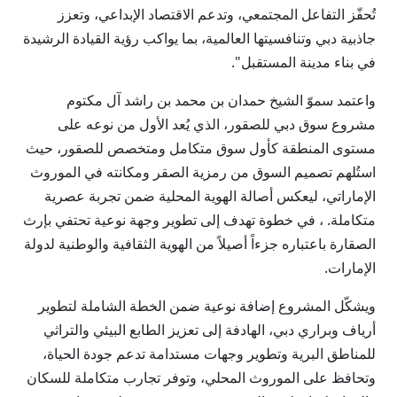
تُحفّز التفاعل المجتمعي، وتدعم الاقتصاد الإبداعي، وتعزز
جاذبية دبي وتنافسيتها العالمية، بما يواكب رؤية القيادة الرشيدة
في بناء مدينة المستقبل".
واعتمد سموّ الشيخ حمدان بن محمد بن راشد آل مكتوم
مشروع سوق دبي للصقور، الذي يُعد الأول من نوعه على
مستوى المنطقة كأول سوق متكامل ومتخصص للصقور، حيث
استُلهم تصميم السوق من رمزية الصقر ومكانته في الموروث
الإماراتي، ليعكس أصالة الهوية المحلية ضمن تجربة عصرية
متكاملة. ، في خطوة تهدف إلى تطوير وجهة نوعية تحتفي بإرث
الصقارة باعتباره جزءاً أصيلاً من الهوية الثقافية والوطنية لدولة
الإمارات.
ويشكّل المشروع إضافة نوعية ضمن الخطة الشاملة لتطوير
أرياف وبراري دبي، الهادفة إلى تعزيز الطابع البيئي والتراثي
للمناطق البرية وتطوير وجهات مستدامة تدعم جودة الحياة،
وتحافظ على الموروث المحلي، وتوفر تجارب متكاملة للسكان