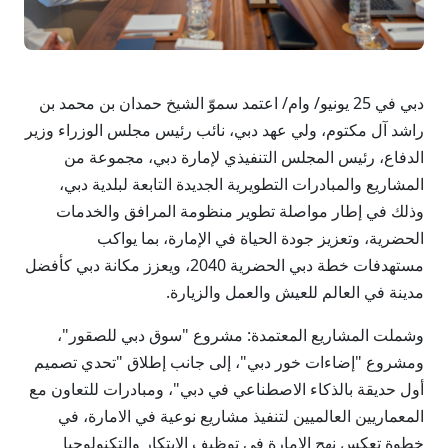
دبي في 25 يونيو/ وام/ اعتمد سموّ الشيخ حمدان بن محمد بن
راشد آل مكتوم، ولي عهد دبي، نائب رئيس مجلس الوزراء وزير
الدفاع، رئيس المجلس التنفيذي لإمارة دبي، مجموعة من
المشاريع والمبادرات التطويرية الجديدة التابعة لبلدية دبي،
وذلك في إطار مواصلة تطوير منظومة المرافق والخدمات
الحضرية، وتعزيز جودة الحياة في الإمارة، بما يواكب
مستهدفات خطة دبي الحضرية 2040، ويعزز مكانة دبي كأفضل
مدينة في العالم للعيش والعمل والزيارة.
وشملت المشاريع المعتمدة: مشروع "سوق دبي للصقور"،
ومشروع "إضاءات خور دبي"، إلى جانب إطلاق "تحدي تصميم
أول حديقة بالذكاء الاصطناعي في دبي"، ومبادرات للتعاون مع
المعماريين العالميين لتنفيذ مشاريع نوعية في الامارة، في
خطوة تعكس نهج الإمارة في توظيف الابتكار والتكنولوجيا