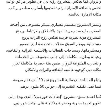
والزوار. كما يعكس المشروع رؤية دبي في تطوير مرافق نوعية
تحتفي بالثقافة الإماراتية وتعيد تقديمها بأسلوب معاصر يواكب
مكانة الإمارة العالمية.
ويتميز المشروع بتصميم معماري مبتكر مستوحى من أجنحة
الصقر، بما يجسد رمزية القوة والانطلاق والارتباط، ويمنح
المشروع هوية بصرية فريدة تعكس روح التراث بروح
مستقبلية. ويضم السوق محلات متخصصة لبيع الصقور
ومستلزماتها، ومساحات للفعاليات والأنشطة التراثية والثقافية،
وعيادة بيطرية متكاملة، إلى جانب مجموعة من الخدمات
والتجارب المتنوعة للزوار، ضمن بيئة حضرية متكاملة تعزز
مكانة دبي كوجهة عالمية للثقافة والتراث والابتكار.
وتبلغ المساحة الإجمالية للمشروع نحو 50 ألف قدم مربعة،
فيما تصل تكلفته التقديرية إلى حوالي 50 مليون درهم.
كما اعتمد سموّه مشروع "إضاءات خور دبي"، الذي يهدف إلى
تطوير تجربة بصرية وحضرية متكاملة على امتداد خور دبي