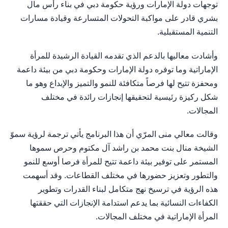
توجهات دولة الإمارات ورؤية حكومة دبي في بناء رأس مال
بشري قادر على مواكبة التحولات المتسارعة وقيادة مسارات
التنمية المستقبلية.
وأشادت معاليها بالدعم الذي تقدمه القيادة الرشيدة للمرأة
الإماراتية وما توفره دولة الإمارات وحكومة دبي من بيئة داعمة
ومحفزة تتيح لها فرصاً متكافئة للنمو والتميز والإبداع وهو ما
شكل ركيزة رئيسية لتحقيقها إنجازات رائدة في مختلف
المجالات.
وقالت معالي منى المرّي أن هذا البرنامج يأتي ترجمة لرؤية سموّ
الشيخة منال بنت محمد بن راشد آل مكتوم وحرص سموها
المستمر على توفير بيئة داعمة تتيح للمرأة فرصا أوسع للنمو
والتطور وتعزيز حضورها في مختلف القطاعات. وقد أسهمت
هذه الرؤية في ترسيخ نهج متكامل لبناء القدرات وتطوير
الكفاءات النسائية بما يدعم استدامة الإنجازات التي حققتها
المرأة الإماراتية في مختلف المجالات.