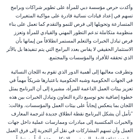
وأكدت حرص مؤسسة دبي للمرأة على تطوير شراكات وبرامج
تسهم في إعداد قيادات نسائية قادرة على مواكبة المتغيرات
المتسارعة وتحويلها إلى فرص للنمو والتقدم كما تعمل على بناء
منظومة متكاملة تدعم التطور المهني والقيادي للمرأة وتعزز
فرص تبادل الخبرات والتعلم المستمر انطلاقاً من إيمانها بأن
الاستثمار الحقيقي لا يقاس بعدد البرامج التي يتم تنفيذها بل بالأثر
الذي تحققه للأفراد والمؤسسات والمجتمع.
وتطرقت معاليها إلى أهمية الدور الذي تقوم به اللجان النسائية
في الجهات الحكومية وشبه الحكومية باعتبارها شريكاً مهماً في
تعزيز بيئات العمل الداعمة للمرأة، مشيرة إلى أن البرنامج يمثل
خطوة إضافية نحو توسيع دائرة التعاون وتبادل الخبرات بين هذه
اللجان بما ينعكس إيجاباً على بيئات العمل والمؤسسات. وقالت:
"نأمل أن يشكل البرنامج نقطة انطلاق جديدة لترجمة المعارف
والخبرات المكتسبة إلى مبادرات وممارسات عملية داخل جهات
العمل وأن تسهم المشاركات في نقل أثر التجربة إلى فرق العمل
بما يعزز ثقافة التعلم المستمر والابتكار ويحقق أثراً مستداماً