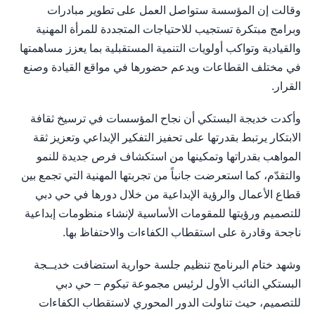
وقالت إن المؤسسة ستواصل العمل على تطوير مبادرات
وبرامج مبتكرة تستجيب للاحتياجات المتجددة للمرأة المهنية
والقيادية وتواكب أولويات التنمية المستقبلية بما يعزز مساهمتها
في مختلف القطاعات ويدعم حضورها في مواقع القيادة وصنع
القرار.
وأكدت خديجة البستكي أن نجاح المؤسسات في ترسيخ ثقافة
الابتكار يرتبط بقدرتها على تحفيز التفكير الإبداعي وتعزيز ثقة
المواهب بقدراتها وتمكينها من استكشاف فرص جديدة للنمو
والتقدّم، كما استعرضت جانباً من تجربتها المهنية التي تجمع بين
قطاع الأعمال والرؤية الإبداعية من خلال دورها في حي دبي
للتصميم ورؤيتها للمقومات الأساسية لإنشاء منظومات إبداعية
ناجحة وقادرة على استقطاب الكفاءات والاحتفاظ بها.
وشهد ختام البرنامج تنظيم جلسة حوارية استضافت خديــجة
البستكي النائب الأول لرئيس مجموعة تيكوم – حي دبي
للتصميم، حيث تناولت الدور المحوري لاستقطاب الكفاءات