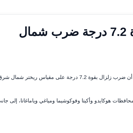
4 إصابات جراء زلزال بقوة 7.2 درجة ضرب شمال
طوكيو في 26 يونيو /وام/ أُصيب 4 أشخاص على الأقل بعد أن ضرب زلزال بقوة 7.2 درجة على مقياس ريختر شمال ش
 محافظات هوكايدو وأكيتا وفوكوشيما ومياغي وياماغاتا، إلى جان