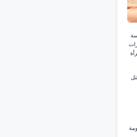
لسة
زات
رأة
ثل
ومة