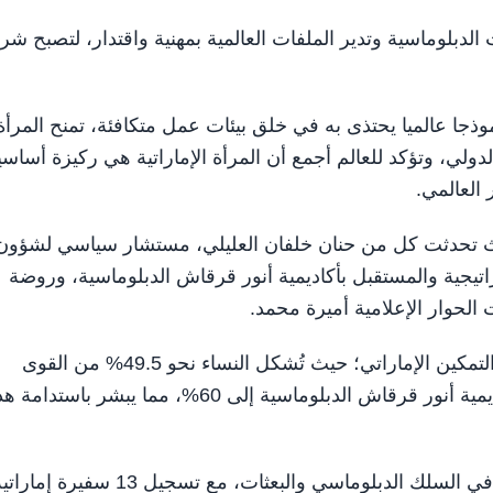
لدبلوماسية وتدير الملفات العالمية بمهنية واقتدار، لتصبح شريك
جا عالميا يحتذى به في خلق بيئات عمل متكافئة، تمنح المرأة
دولي، وتؤكد للعالم أجمع أن المرأة الإماراتية هي ركيزة أساسي
 العالمي.
يث تحدثت كل من حنان خلفان العليلي، مستشار سياسي لشؤون
تراتيجية والمستقبل بأكاديمية أنور قرقاش الدبلوماسية، وروضة
الحوار الإعلامية أميرة محمد.
وناقشت الجلسة الأرقام الملهمة التي تعكس نجاح نموذج التمكين الإماراتي؛ حيث تُشكل النساء نحو 49.5% من القوى
العاملة في وزارة الخارجية، وتصل نسبة الطالبات في أكاديمية أنور قرقاش الدبلوماسية إلى 60%، مما يبشر باستدام
وأشارت المتحدثات إلى وجود أكثر من 580 امرأة إماراتية في السلك الدبلوماسي والبعثات، مع تسجيل 13 سفيرة إم