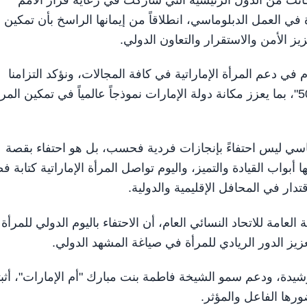
 كانت من الدول الرئيسية التي شاركت في رعاية قرار الأمم
أة في العمل الدبلوماسي، انطلاقاً من إيمانها الراسخ بأن تمكين
ز الأمن والاستقرار والتعاون الدولي.
م في دعم المرأة الإماراتية في كافة المجالات، ونؤكد التزامنا
بمواصلة العمل لتحقيق مستهدفات رؤية "أم الإمارات 50:50"، بما يعزز مكانة دولة الإمارات نموذجاً عالمياً في تمكين الم
ماسي ليس احتفاءً بإنجازات فردية فحسب، بل هو احتفاء بقصة
بواب القيادة والتميز، واليوم تواصل المرأة الإماراتية كتابة 
ار في المحافل الإقليمية والدولية.
عامة للاتحاد النسائي العام، أن الاحتفاء باليوم الدولي للمرأة
زيز الدور الريادي للمرأة في صياغة المشهد الدولي.
 الرشيدة، ودعم سمو الشيخة فاطمة بنت مبارك "أم الإمارات"، أثب
ورها الفاعل والمؤثر.