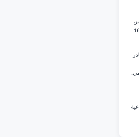
يس
رأة وأول شخصية إماراتية تقود المنظمة، بمساندة وتصويت أكثر من 160
در
عية