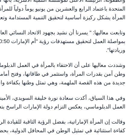
والطفولة، الرئيسة الأعلى لمؤسسة التنمية الأسرية، بأنها
المتحدة باعتماد الرابع والعشرين من يونيو يوماً دولياً للمر
المرأة يشكل ركيزة أساسية لتحقيق التنمية المستدامة وتعزي
وتابعت معاليها: " يسرنا أن نشيد بجهود الاتحاد النسائي العا
وريادتها".
وشددت معاليها على أن الاحتفاء بالمرأة في العمل الدبلو
وطن آمن بقدرات المرأة، واستثمر في طاقاتها، وفتح أمامها أ
جديدة من هذه القصة الملهمة، وهي تمثل وطنها بكفاءة واقتد
وفي هذا السياق، أكدت سعادة نورة خليفة السويدي، الأمينة ال
العمل الدبلوماسي، يعكس التزام دولة الإمارات الراسخ بتع
وقالت إن المرأة الإماراتية، بفضل الرؤية الثاقبة للقيادة
كفاءة استثنائية في تمثيل الوطن في المحافل الدولية، بحض