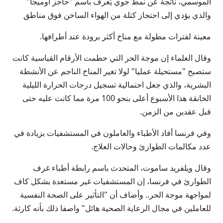
الموسمي، ناتجة عن نمط ⁠جوي يُعرف باسم "حاجز أوميجا"
والذي يؤدي إلى احتجاز كتلة من الهواء الساخن فوق مناطق
معينة لفترات مطولة مع مناخ أكثر برودة عند أطرافها.
وقال العلماء إن موجة الحر التي حطمت الأرقام القياسية كانت
ستصبح "مستحيلة عمليا" لولا تغير المناخ الناجم عن الأنشطة
البشرية، والذي جعل احتمالية تسجيل درجات الحرارة ​الليلية
الخانقة هذا الأسبوع ‌أعلى بنحو 100 مرة مما كانت عليه حتى
قبل عقدين من الزمن.
وفي فرنسا أفاد الأطباء ⁠والعاملون في المستشفيات بزيادة في
عدد مكالمات الطوارئ وحالات العلاج.
وقال ويلفريد ساموت، المتحدث باسم رابطة أطباء غرف
الطوارئ في فرنسا، إن ​المستشفيات غير مستعدة بشكل كاف
لمواجهة موجة الحر.. وأضاف أن "التأثير على ⁠الصحة النفسية
للعاملين في مجال الرعاية الصحية هائل" واصفا ذلك بأنه كارثة.