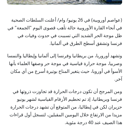
(عواصم أوروبية) في 26 يونيو/ وام/ أعلنت السلطات الصحية
في ⁠أنحاء القارة الأوروبية حالة تأهب قصوى اليوم "الجمعة" في
ظل موجة الحر الشديد التي تسببت في حدوث وفيات في
فرنسا وتشقق أسطح الطرق في ألمانيا.
وتشهد أوروربا، من بريطانيا وفرنسا إلى ألمانيا وإيطاليا والنمسا
وصربيا، موجة حرارة قياسية في موجة حر وصفها العلماء بأنها
الأسوأ في أوروبا، حيث يتغير المناخ بوتيرة أسرع ​من أي مكان
آخر.
ومن المرجح أن تكون درجات الحرارة قد تجاوزت ذروتها في
فرنسا وبريطانيا، إذ تم تحطيم الأرقام القياسية لشهر يونيو
حزيران لكن في إيطاليا، من المتوقع أن تشهد درجات الحرارة
مزيدا من الارتفاع خلال اليومين المقبلين، لتسجل أول قراءات
هذا الصيف عند 40 درجة مئوية.