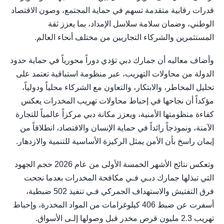
قدرات رقابية متقدمة تسهم في حماية المجتمع، وصون الاقتصاد
الوطني، وضمان سلامة سلاسل الإمداد، بما يعزز ثقة
المستثمرين والشركاء التجاريين من مختلف أنحاء العالم.
وأضاف معاليه أن جمارك دبي تؤدي دوراً محورياً في حماية حدود
الدولة من محاولات التهريب، عبر منظومة استباقية تعتمد على
تحليل المخاطر، والابتكار، والتعاون مع الشركاء محلياً ودولياً،
مؤكداً أن نجاحها في إحباط محاولات تهريب المخدرات يعكس
كفاءة منظومتها الأمنية، ويعزز مكانة دبي مركزاً عالمياً للتجارة
الآمنة، ونموذجاً رائداً في حماية الإنسان والاقتصاد، انطلاقاً من
إيمان راسخ بأن الأمن يمثل الركيزة الأساسية للتنمية والازدهار.
وتعكس نتائج الأشهر الخمسة الأولى من عام 2026 حجم الجهود
التي تبذلها جمارك دبـي فـي مكافحة المخدرات بعدما نجحت
فرق التفتيش والاستهداف الجمركي فـي تنفيذ 502 ضبطية،
أسفرت عن ضبط 406 كيلوغرامات من المواد المخدرة، وإحباط
تهريب 2.3 مليون قرص مخدر قبل وصولها إلـى الأسواق.