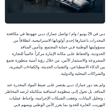
دبي في 26 يونيو / وام / تواصل جمارك دبـي جهودها في مكافحة
المخدرات باعتبارها إحدى أولوياتها الاستراتيجية، انطلاقاً من
مسؤوليتها الوطنية فـي حماية المجتمع، وتأمين المنافذ
الحدودية، والحفاظ علـى مكانة الإمارة مركزاً عالمياً للتجارة
المشروعة والاستثمار الآمن، من خلال رؤية أمنية متطورة تجمع
بين الذكاء الاصطناعي، والتقنيات الحديثة، والكفاءات البشرية،
والشراكات المحلية والدولية.
ولم يعد دور جمارك دبـي يقتصر علـى ضبط المواد المخدرة عند
المنافذ، بل تحول إلـى منظومة استباقية متكاملة لرصد المخاطر
، وتحليل البيانات، وتعقب الشبكات الإجرامية، وإحباط عمليات
التهريب، العابرة للحدود بما يعزز الأمن الوطني ويسهم فـي