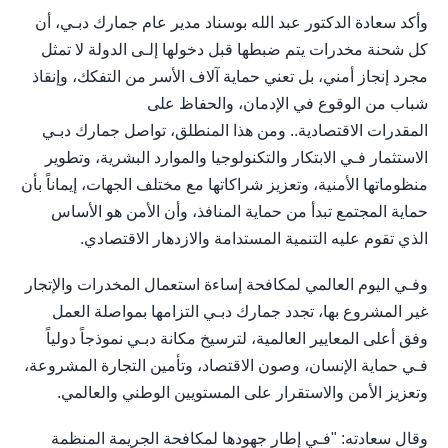
وأكد سعادة الدكتور عبد الله بوسناد مدير عام جمارك دبـي، أن
كل شحنة مخدرات يتم ضبطها قبل دخولها إلـى الدولة لا تمثل
مجرد إنجاز أمني، بل تعني حماية آلاف الأسر من التفكك، وإنقاذ
شباب من الوقوع في الإدمان، والحفاظ على
المقدرات الاقتصادية.. ومن هذا المنطلق، تواصل جمارك دبـي
الاستثمار فـي الابتكار والتكنولوجيا والموارد البشرية، وتطوير
منظوماتها الأمنية، وتعزيز شراكاتها مع مختلف الجهات، إيماناً بأن
حماية المجتمع تبدأ من حماية المنافذ، وأن الأمن هو الأساس
الذي تقوم عليه التنمية المستدامة والازدهار الاقتصادي.
وفـي اليوم العالمي لمكافحة إساءة استعمال المخدرات والإتجار
غير المشروع بها، تجدد جمارك دبـي التزامها بمواصلة العمل
وفق أعلى المعايير العالمية، لترسيخ مكانة دبـي نموذجاً دولياً
فـي حماية الإنسان، وصون الاقتصاد، وتأمين التجارة المشروعة،
وتعزيز الأمن والاستقرار على المستويين الوطني والعالمي.
وقال سعادته: "فـي إطار جهودها لمكافحة الجريمة المنظمة