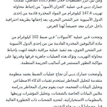
ومن بين أبرز الضبطيات خلال العام 2025 الماضي، تمكنت
جمارك دبـي فـي عملية "الخزان الأسود" من إحباط محاولة
تهريب 147.4 كيلوغرام من المواد المخدرة قادمة من إحدى
الدول الآسيوية عبر الشحن البحري، بعد إخفائها بطريقة احترافية
داخل خزان معد خصيصاً لهذا الغرض.
ونجحت فـي عملية "الأمبولات" فـي ضبط 102 كيلوغرام من
مادة النالبوفين المخدرة القادمة من من إحدى الدول الآسيوية
عبر الشحن الجوي، بعد تنفيذ عملية مراقبة دقيقة انتهت بإحباط
محاولة التهريب، وتؤكد هذه العمليات جاهزية فرقها وقدرتها على
مواكبة التطور المستمر في أساليب الجريمة المنظمة.
وأوضحت جمارك دبـي أن نجاح عمليات الضبط يعتمد منظومة
متقدمة لتحليل المخاطر تستخدم تقنيات الذكاء الاصطناعي
وتحليل البيانات الضخمة، حيث يقوم محرك المخاطر بدراسة
ملايين البيانات الخاصة بالشحنات، وتحليل المؤشرات وربطها
بالمعلومات الاستخباراتية، لتحديد الشحنات ذات الخطورة العالية
قبل وصولها إلـى مرحلة التفتيش.