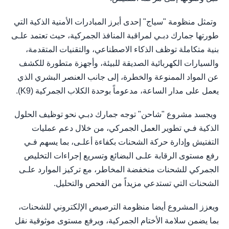
وتمثل منظومة "سياج" إحدى أبرز المبادرات الأمنية الذكية التي
طورتها جمارك دبـي لمراقبة المنافذ الجمركية، حيث تعتمد علـى
بنية متكاملة توظف الذكاء الاصطناعي، والتقنيات المتقدمة،
والسيارات الكهربائية الصديقة للبيئة، وأجهزة متطورة للكشف
عن المواد الممنوعة والخطرة، إلى جانب العنصر البشري الذي
يعمل على مدار الساعة، مدعوماً بوحدة الكلاب الجمركية (K9).
ويجسد مشروع "شاحن" توجه جمارك دبـي نحو توظيف الحلول
الذكية فـي تطوير العمل الجمركي، من خلال دعم عمليات
التفتيش وإدارة حركة الشحنات بكفاءة أعلـى، بما يسهم فـي
رفع مستوى الرقابة علـى البضائع وتسريع إجراءات التخليص
الجمركي للشحنات منخفضة المخاطر، مع تركيز الموارد علـى
الشحنات التي تستدعي مزيداً من الفحص والتحليل.
ويعزز المشروع أيضا منظومة الترصيص الإلكتروني للشحنات،
بما يضمن سلامة الأختام الجمركية، ويرفع مستوى موثوقية نقل