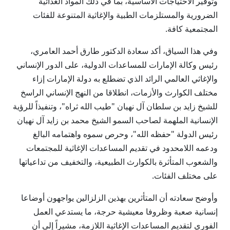
وتوفير الاحتياجات الأساسية، بما في ذلك المواد الغذائية
الضرورية والمستلزمات الطبية والإغاثية المتنوعة للفئات
المجتمعية كافة.
وفي هذا السياق، أكد سعادة الدكتور طارق أحمد العامري،
رئيس وكالة الإمارات للمساعدات الدولية، على الدور الإنساني
والإغاثي العالمي الرائد الذي تضطلع به دولة الإمارات إزاء
مختلف الكوارث والأزمات، انطلاقا من النهج الإنساني الراسخ
للشيخ زايد بن سلطان آل نهيان "طيب الله ثراه"، وتنفيذاً للرؤية
الإنسانية الملهمة لصاحب السمو الشيخ محمد بن زايد آل نهيان
رئيس الدولة "حفظه الله"، وحرص سموه واهتمامه البالغ
ودعمه اللامحدود في تقديم المساعدات الإغاثية للمجتمعات
والشعوب المتأثرة بالكوارث الطبيعية، والتخفيف من تداعياتها
على مختلف الفئات.
وأوضح سعادته أن المتأثرين بهذين الزلزالين يواجهون أوضاعا
إنسانية صعبة وظروفا معيشية حرجة، ما يستدعي العمل
الفوري لتقديم المساعدات الإغاثية اللازمة، مشيراً إلى أن