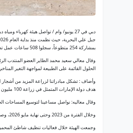
دبي في 27 يونيو/ وام / تواصل هيئة كهرباء 
بمشاركة 254 متطوعاً، سجلوا 508 ساعات عمل تطوعية.
وقال معالي سعيد محمد الطاير العضو المنتدب الرئيس 
الحلول القائمة على الطبيعة لمواجهة التغير المناخي
وأضاف : تشكل مبادراتنا لزراعة المزيد من أشجار ال
هدف دولة الإمارات المتمثل في زراعة 100 مليون شجرة قرم بحلول عام 2030.
وقال معاليه: نواصل مساعينا لتوسيع المساحات الخض
وخلال الفترة من 2023 وحتى نهاية مايو 2026، وصل عدد أشجار القرم التي زرعتها هيئة كهرباء ومياه دبي في المحمية إلى 14,650 شجرة قرم.