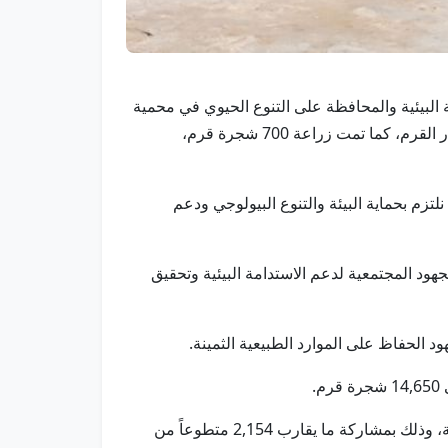
تدامة البيئية والمحافظة على التنوع الحيوي في محمية
جبل علي البحرية، حيث نظمت منذ بداية العام 2026 وحتى الآن، عدداً من الفعاليات لتنظيف شاطئ المحمية وزراعة أشجار القرم، كما تمت زراعة 700 شجرة قرم،
لتزم بحماية البيئة والتنوع البيولوجي ودعم
هود المجتمعية لدعم الاستدامة البيئية وتحقيق
 الحفاظ على الموارد الطبيعية الثمينة.
وجمعت الهيئة خلال فعاليات تنظيف شاطئ المحمية أكثر من 3,546 كيلوغراماً من النفايات، معظمها من المواد البلاستيكية، وذلك بمشاركة ما يقارب 2,154 متطوعاً من