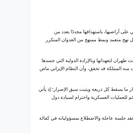
يراني على أراضيها، باستهدافها مجددًا بعدد من
 بل نهج متعمد ونمط ممنهج من العدوان المتكرر
ث طهران لتعهداتها وبالإرادة الدولية التي جسدها
معاودة هذا العدوان اليوم الأحد، الموافق 28 يونيو 2026، تؤكد أن ما حذرت منه المملكة قد تحقق، وأن النظام الإيراني ماض
ار ما يسقط كل ذريعة ويثبت سبق الإصرار؛ إذ يأتي
مت به طهران بموجب مذكرة تفاهم إسلام آباد الموقعة في 17 يونيو 2026 من وقف دائم للعمليات العسكرية واحترام لسيادة دول
عقد جلسة عاجلة والاضطلاع بمسؤولياته في كفالة