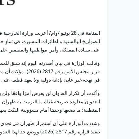
المنامة في 28 يونيو /وام/ أعربت وزارة ا
الصواريخ البالستية والطائرات المسيرة، في تمادٍ خ
على سيادة المملكة، وأمن مواطنيها والمقيمين على
وقالت الوزارة في بيان أصدرته اليوم إنه سبق للمملك
في نهجه غير عابئ بإدانة دولية ولا بعهد قطعه على 
وأكدت أن تكرار العدوان لن يفرض أمرًا واقعًا ولن 
المنطقة؛ ما يضعها وحدها أمام مسؤولية النكث بعه
وشددت الوزارة على أن استمرار طهران في تحدي الإ
تنفيذ قراره رقم 2817 (2026) ووضع حد لهذا العدوان المتواصل ومحاسبة مرتكبه.