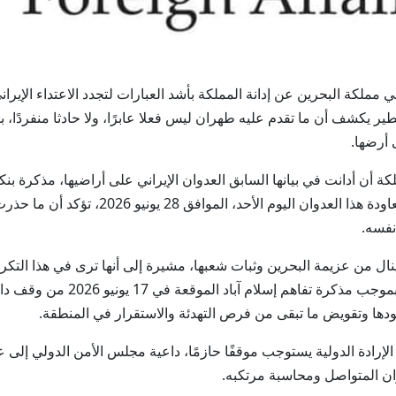
لخارجية في مملكة البحرين عن إدانة المملكة بأشد العبارات لتجدد الاعتداء الإ
طير يكشف أن ما تقدم عليه طهران ليس فعلا عابرًا، ولا حادثا منفردًا،
 أرضها.
ة أن أدانت في بيانها السابق العدوان الإيراني على أراضيها، مذكرة بنك
قرار مجلس الأمن رقم 2817 (2026)، مؤكدة أن 
نفسه.
ينال من عزيمة البحرين وثبات شعبها، مشيرة إلى أنها ترى في هذا التكر
العدوان معاودة صريحة غداة ما التز
ودها وتقويض ما تبقى من فرص التهدئة والاستقرار في المنطقة.
رادة الدولية يستوجب موقفًا حازمًا، داعية مجلس الأمن الدولي إلى 