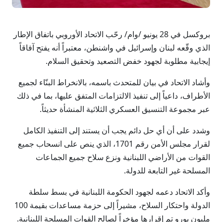
بروكسل في 28 يونيو /وام/ رحّب الاتحاد الأوروبي باتفاق الإطار
الذي وقّعه لبنان وإسرائيل في واشنطن، معتبراً أنه يفتح آفاقاً
إيجابية مطلوبة لجهود خفض التصعيد وتحقيق السلام.
وأشاد الاتحاد في بيان للمتحدث باسمه، بالانخراط البنّاء لجميع
الأطراف، داعياً إلى تنفيذ الالتزامات المتفق عليها، بما في ذلك
عبر مجموعة التنسيق العسكري الثلاثية المنشأة حديثاً.
وشدد على أن أي حل دائم يجب أن يستند إلى التنفيذ الكامل
لقرار مجلس الأمن رقم 1701، الذي ينص على انسحاب جميع
القوات من الأراضي اللبنانية ونزع سلاح جميع الجماعات
المسلحة غير التابعة للدولة.
وأكد الاتحاد دعمه لجهود الحكومة اللبنانية في بسط سلطة
الدولة واحتكار السلاح، مشيراً إلى حزمة مساعدات بقيمة 100
مليون يورو تم إقرارها مؤخراً لصالح القوات المسلحة اللبنانية.