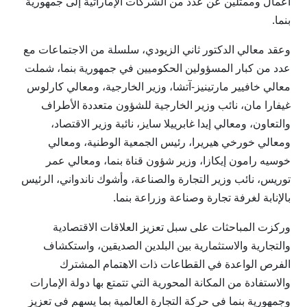
أعمال وممثلين عن عدد من الشركات الإماراتية إلى جمهورية
بنما.
وعقد معالي الدكتور ثاني الزيودي، سلسلة من الاجتماعات مع
عدد من كبار المسؤولين الحكوميين في جمهورية بنما، شملت
معالي خافيير مارتينيز-آتشا، وزير الخارجية، ومعالي كارلوس
غيفارا مان، نائب وزير الخارجية للشؤون متعددة الأطراف
والتعاون، ومعالي إيدا غابرييلا سايز، نائبة وزير الاقتصاد،
ومعالي خورخي هيريرا، رئيس الجمعية الوطنية، ومعالي
خوسيه رامون إيكازا، وزير شؤون قناة بنما، ومعالي عمر
توريس، نائب وزير التجارة والصناعة، وأشوك ناندواني، الرئيس
بالإنابة لغرفة تجارة وصناعة وزراعة بنما.
وركزت المباحثات على سبل تعزيز العلاقات الاقتصادية
والتجارية والاستثمارية بين البلدين الصديقين، واستكشاف
الفرص الواعدة في القطاعات ذات الاهتمام المشترك
والاستفادة من المكانة المحورية التي تتمتع بها دولة الإمارات
وجمهورية بنما في حركة التجارة العالمية بما يسهم في تعزيز