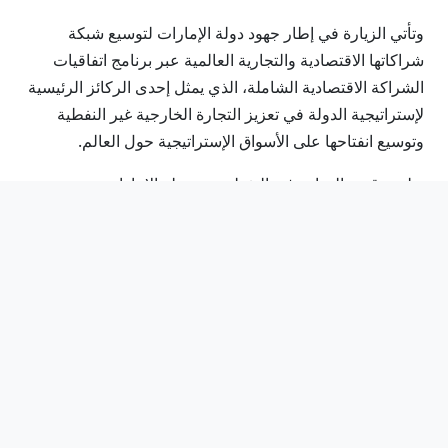
وتأتي الزيارة في إطار جهود دولة الإمارات لتوسيع شبكة
شراكاتها الاقتصادية والتجارية العالمية عبر برنامج اتفاقيات
الشراكة الاقتصادية الشاملة، الذي يمثل إحدى الركائز الرئيسية
لإستراتيجية الدولة في تعزيز التجارة الخارجية غير النفطية
وتوسيع انفتاحها على الأسواق الإستراتيجية حول العالم.
وبلغت قيمة التجارة غير النفطية بين دولة الإمارات وجمهورية
بنما 186 مليون دولار خلال عام 2025، بنمو نسبته 49.7%
مقارنة بعام 2024 بما يعكس الزخم المتنامي في العلاقات
الاقتصادية بين البلدين.
ويواصل برنامج اتفاقيات الشراكة الاقتصادية الشاملة منذ
إطلاقه في سبتمبر 2021 توسيع شبكة الشركاء التجاريين لدولة
الإمارات عبر آسيا وإفريقيا وأوروبا والأمريكيتين، بما يدعم
مستهدفات الدولة في تعزيز التجارة الخارجية غير النفطية
وتحقيق التنمية الاقتصادية المستدامة.