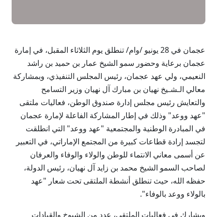
عجمان في 28 يونيو /وام/ تنطلق يوم الثلاثاء المقبل، في إمارة
عجمان برعاية وحضور سمو الشيخ عمار بن حميد بن راشد
النعيمي، ولي عهد عجمان، رئيس المجلس التنفيذي، وبمشاركة
معالي الـشـيخ نهيان بن مبارك آل نهيان وزير التسامح
والتعايش رئيس مجلس إدارة صندوق الوطن، فعاليات ملتقى
"عهد ووعد" وذلك في إطار المشاركة الفاعلة لإمارة عجمان
في المبادرة الوطنية والمجتمعية "عهد ووعد" التي انطلقت
لتجسد إرادة قطاعات كبيرة من المجتمع الإماراتي، في التعبير
عن أسمى معاني الانتماء للوطن والولاء والوفاء والعرفان
لصاحب السمو الشيخ محمد بن زايد آل نهيان، رئيس الدولة،
حفظه الله، حيث تنطلق أنشطة الملتقى تحت شعار "عهد
بالولاء ووعد بالوفاء".
ويشارك في فعاليات الملتقى، عدد من الشيوخ والقيادات