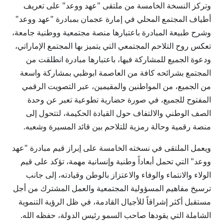
وتركز النسخة الخامسة من ملتقى "عهد ووعد" على تعريف
أطياف المجتمع المحلي في إمارة عجمان بمبادرة "عهد ووعد"
وشرح طبيعة المبادرة باعتبارها منصة مجتمعية ووطنية جامعة،
تعكس روح التلاحم المجتمعي التي يتميز بها المجتمع الإماراتي،
ودعوة الجميع للمشاركة فيها، باعتبارها مبادرة انطلقت من
المجتمع بشرائحه كافة من العاصمة ابوظبي بمشاركة واسعة
من الجميع، من المواطنين والمقيمين، عبر التصويت الرقمي
المفتوح للجميع، في صورة حضارية تطوعية تعبر عن وحدة
الصف الوطني والالتفاف حول القيادة الحكيمة، لتتحول إلى
منصة رقمية وحالة رمزية للتلاحم بين قائد المسيرة وشعبه.
ويعمل الملتقى في نسخته الخامسة على إبراز قيم مبادرة "عهد
ووعد" التي تحمل أبعاداً وطنية وإنسانية مهمة، تؤكد على قيم
الولاء والانتماء والوفاء والاعتزاز بالوطن وقيادته، إلى جانب
ترسيخ مفاهيم المسؤولية المجتمعية والعمل المشترك من أجل
مستقبل أكثر إشراقاً للأجيال القادمة، في ظل الرؤية التنموية
الشاملة التي يقودها صاحب السمو رئيس الدولة، حفظه الله.