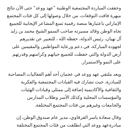
وحققت المباردة المجتمعية الوطنية "عهد ووعد" حتى الآن نتائج
مبهرة فاقت التوقعات، من خلال وصولها إلى كل فئات المجتمع
الإماراتي باعتبارها منصة رقمية تسع المشاعر الإيجابية للجميع
تجاه الوطن وقائد مسيرته صاحب السمو الشيخ محمد بن زايد
آل نهيان، رئيس الدولة، حفظه الله ، للتعبير عن تقديرهم
لجهوده المباركة، في دعم ورعاية المواطنين والمقيمين على
أرض الدولة والتي حفظت للجميع حياتهم وكرامتهم وقدرتهم
على النمو والاستمرار.
ويعد ملتقي عهد ووعد في عجمان أحد أهم الفعاليات المصاحبة
للمبادرة، حيث تشارك فيه القيادات المجتمعية والفكرية
والثقافية والأكاديمية إضافة إلى ممثلي وقيادات الهئيات
والمؤسسات المحلية وكذلك الأسر وطلاب المدارس
والجامعات وغيرهم من فئات المجتمع المختلفة.
وقال سعادة ياسر القرقاوي، مدير عام صندوق الوطن، إن
مبادرةعهد ووعد التي انطلقت من فئات المجتمع المختلفة