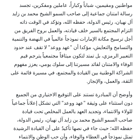
مواطنين ومقيمين، شباباً وكباراً، عاملين ومفكرين، تجسد
رسالة امتنان جماعية إلى صاحب السمو الشيخ محمد بن زايد
آل نهيان، رئيس الدولة، حفظه الله، وتؤكد في الوقت ذاته
التزام المجتمع بالسير خلف قيادته، والعمل بروح الفريق من
أجل ترسيخ مكانة الإمارات نموذجاً عالمياً في النهضة والتنمية
والتسامح والتعايش، مؤكدا أن "عهد ووعد" لا تقف عند حدود
التعبير الرمزي، بل تمتد لتكون ميثاقاً مجتمعياً يترجم قيم
الوفاء والامتنان لقائد مسيرتنا إلى سلوك يومي، يعزز مفهوم
الشراكة الوطنية بين القيادة والمجتمع، في مسيرة قائمة على
الثقة، والعمل، والإنجاز.
وأوضح أن المبادرة تستند على التوقيع الاختياري من الجميع
دون استثناء على وثيقة "عهد ووعد" التي تشكل إعلاناً جماعياً
للولاء والانتماء، وتجديد العهد بالعمل المخلص تحت قيادة
صاحب السمو الشيخ محمد بن زايد آل نهيان، رئيس الدولة،
حفظه الله؛ حيث جاء في نصها تأكيدٌ على أن القيادة الرشيدة
تمثل نموذجاً في العطاء والوفاء، وأن حب الوطن والانتماء