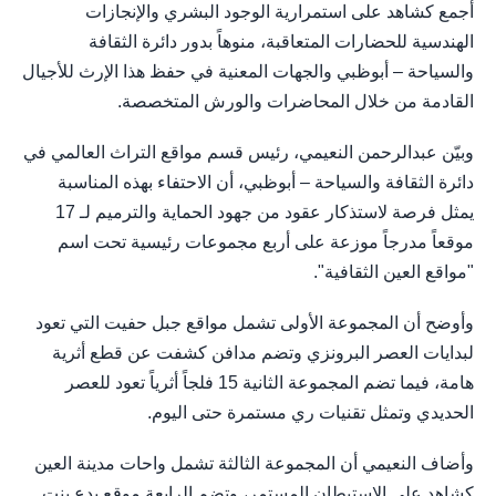
أجمع كشاهد على استمرارية الوجود البشري والإنجازات
الهندسية للحضارات المتعاقبة، منوهاً بدور دائرة الثقافة
والسياحة – أبوظبي والجهات المعنية في حفظ هذا الإرث للأجيال
القادمة من خلال المحاضرات والورش المتخصصة.
وبيّن عبدالرحمن النعيمي، رئيس قسم مواقع التراث العالمي في
دائرة الثقافة والسياحة – أبوظبي، أن الاحتفاء بهذه المناسبة
يمثل فرصة لاستذكار عقود من جهود الحماية والترميم لـ 17
موقعاً مدرجاً موزعة على أربع مجموعات رئيسية تحت اسم
"مواقع العين الثقافية".
وأوضح أن المجموعة الأولى تشمل مواقع جبل حفيت التي تعود
لبدايات العصر البرونزي وتضم مدافن كشفت عن قطع أثرية
هامة، فيما تضم المجموعة الثانية 15 فلجاً أثرياً تعود للعصر
الحديدي وتمثل تقنيات ري مستمرة حتى اليوم.
وأضاف النعيمي أن المجموعة الثالثة تشمل واحات مدينة العين
كشاهد على الاستيطان المستمر، وتضم الرابعة موقع بدع بنت