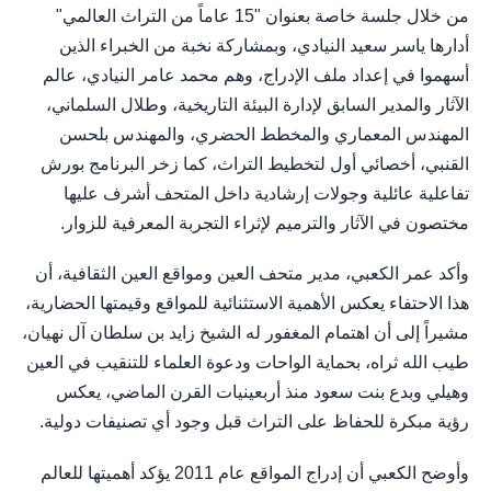
من خلال جلسة خاصة بعنوان "15 عاماً من التراث العالمي"
أدارها ياسر سعيد النيادي، وبمشاركة نخبة من الخبراء الذين
أسهموا في إعداد ملف الإدراج، وهم محمد عامر النيادي، عالم
الآثار والمدير السابق لإدارة البيئة التاريخية، وطلال السلماني،
المهندس المعماري والمخطط الحضري، والمهندس بلحسن
القنبي، أخصائي أول لتخطيط التراث، كما زخر البرنامج بورش
تفاعلية عائلية وجولات إرشادية داخل المتحف أشرف عليها
مختصون في الآثار والترميم لإثراء التجربة المعرفية للزوار.
وأكد عمر الكعبي، مدير متحف العين ومواقع العين الثقافية، أن
هذا الاحتفاء يعكس الأهمية الاستثنائية للمواقع وقيمتها الحضارية،
مشيراً إلى أن اهتمام المغفور له الشيخ زايد بن سلطان آل نهيان،
طيب الله ثراه، بحماية الواحات ودعوة العلماء للتنقيب في العين
وهيلي وبدع بنت سعود منذ أربعينيات القرن الماضي، يعكس
رؤية مبكرة للحفاظ على التراث قبل وجود أي تصنيفات دولية.
وأوضح الكعبي أن إدراج المواقع عام 2011 يؤكد أهميتها للعالم