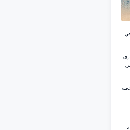
في
قرى
من
حطة
.