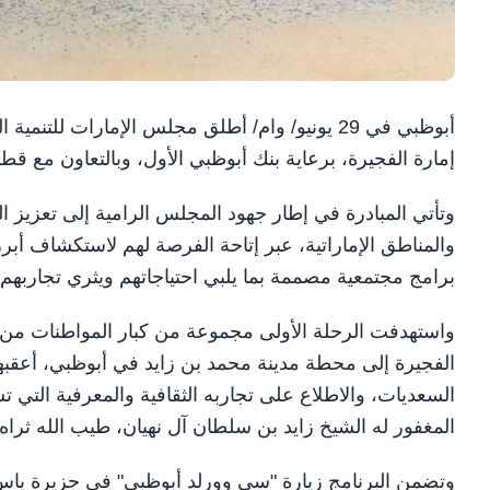
أبوظبي في 29 يونيو/ وام/ أطلق مجلس الإمارات ل
إمارة الفجيرة، برعاية بنك أبوظبي الأول، وبالتعاون مع قط
وتأتي المبادرة في إطار جهود المجلس الرامية إلى تعزيز ال
والمناطق الإماراتية، عبر إتاحة الفرصة لهم لاستكشاف أبرز
برامج مجتمعية مصممة بما يلبي احتياجاتهم ويثري تجاربهم ال
واستهدفت الرحلة الأولى مجموعة من كبار المواطنات من
الفجيرة إلى محطة مدينة محمد بن زايد في أبوظبي، أعقبها
السعديات، والاطلاع على تجاربه الثقافية والمعرفية التي 
المغفور له الشيخ زايد بن سلطان آل نهيان، طيب الله ثراه.
وتضمن البرنامج زيارة "سي وورلد أبوظبي" في جزيرة ياس 