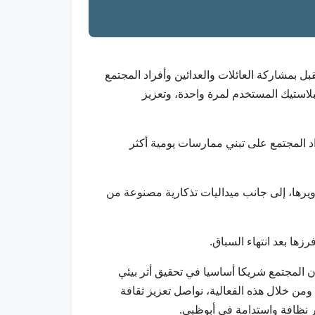
ظم مجموعة تدوير النسخة الثانية من فعالية ECORUN في ياس مول بأبوظبي يوم 5 يوليو المقبل بمشاركة العائلات والعدائين وأفراد المجتمع
لاستيك المستخدم لمرة واحدة، وتعزيز
جع أفراد المجتمع على تبني ممارسات يومية أكثر
يرها، إلى جانب ميداليات تذكارية مصنوعة من
زها بعد انتهاء السباق.
توعية في مجموعة تدوير:”تجسد فعالية ECORUN نهج تدوير في أن يكون المجتمع شريكا أساسيا في تحقيق أثر بيئي
من خلال هذه الفعالية، نواصل تعزيز ثقافة
ثر نظافة واستدامة في أبوظبي.