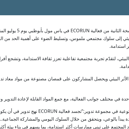
أبوظبي في 29 يونيو/وام/ تن
بيئي إلى سلوك مجتمعي ملموس، وتسليط الضوء على أهمية الحد من الب
 استدامة.
البدني والوعي البيئي، لتقدّم تجربة مجتمعية تفاعلية تعزز ثقافة الاستدامة، وتش
امة.
 الأثر البيئي ويحصل المشاركون على قمصان مصنوعة من مواد معاد تدو
ة في مختلف جوانب الفعالية، مع جمع المواد القابلة لإعادة التدوير وفر
وقال عبدالواحد جمعة، المدير التنفيذي للاتصال وال
يبدأ بالوعي، ويتحقق من خلال السلوك اليومي والمشاركة الجماعية.. و
راد المجتمع على تبني ممارسات أكثر استدامة، بما يسهم في بناء بيئة أك