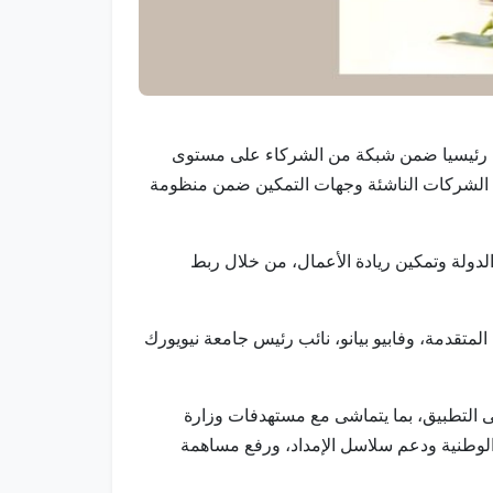
تراتيجيا رئيسيا ضمن شبكة من الشركاء على مستوى
لتكنولوجيا المتقدمة ScaleUp Hub، وهي منصة متكاملة تجمع الشركات الناشئة وجهات التمكين ضمن منظومة
لدولة وتمكين ريادة الأعمال، من خلال ربط
متقدمة، وفابيو بيانو، نائب رئيس جامعة نيويورك
لى التطبيق، بما يتماشى مع مستهدفات وزارة
ة الوطنية ودعم سلاسل الإمداد، ورفع مساهمة