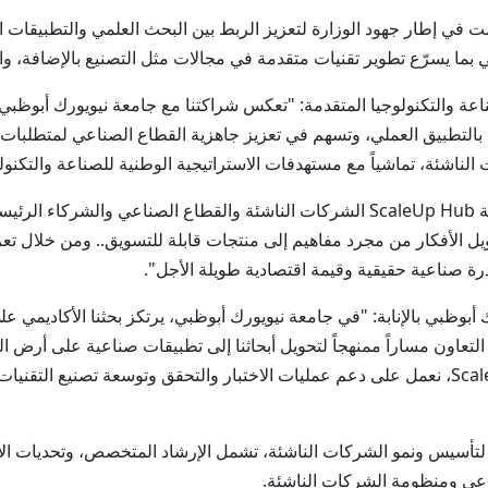
مت في إطار جهود الوزارة لتعزيز الربط بين البحث العلمي والتطبيقات
 بما يسرّع تطوير تقنيات متقدمة في مجالات مثل التصنيع بالإضافة، والرو
ة والتكنولوجيا المتقدمة: "تعكس شراكتنا مع جامعة نيويورك أبوظبي
ي بالتطبيق العملي، وتسهم في تعزيز جاهزية القطاع الصناعي لمتطلبات
الناشئة، تماشياً مع مستهدفات الاستراتيجية الوطنية للصناعة والتكنول
وأضاف: " كجزء من هذا التوجه الوطني، تجمع منصة ScaleUp Hub الشركات الناشئة والقطا
الأفكار من مجرد مفاهيم إلى منتجات قابلة للتسويق.. ومن خلال تعزيز
قدرة صناعية حقيقية وقيمة اقتصادية طويلة الأجل".
 أبوظبي بالإنابة: "في جامعة نيويورك أبوظبي، يرتكز بحثنا الأكاديمي على
لتعاون مساراً ممنهجاً لتحويل أبحاثنا إلى تطبيقات صناعية على أرض ال
في قطاعات الصناعة.. ومن خلال منصة ScaleUp Hub، نعمل على دعم عمليات الاختبار والتحقق وتوس
تأسيس ونمو الشركات الناشئة، تشمل الإرشاد المتخصص، وتحديات الابتك
ناعي ومنظومة الشركات الناشئة.