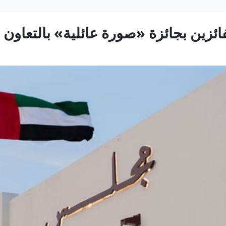
زين بجائزة «صورة عائلية» بالتعاون م