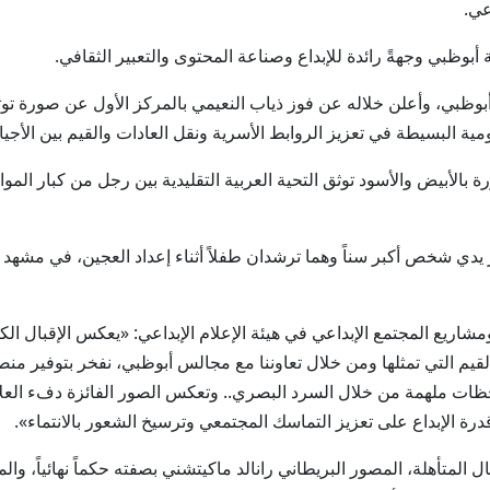
عي.
 أبوظبي وجهةً رائدة للإبداع وصناعة المحتوى والتعبير الثقافي.
بي، وأعلن خلاله عن فوز ذياب النعيمي بالمركز الأول عن صورة توثق تجم
ية البسيطة في تعزيز الروابط الأسرية ونقل العادات والقيم بين الأجيا
 بالأبيض والأسود توثق التحية العربية التقليدية بين رجل من كبار ا
يدي شخص أكبر سناً وهما ترشدان طفلاً أثناء إعداد العجين، في مشهد ي
يع المجتمع الإبداعي في هيئة الإعلام الإبداعي: «يعكس الإقبال الكبي
القيم التي تمثلها ومن خلال تعاوننا مع مجالس أبوظبي، نفخر بتوفير منص
ات ملهمة من خلال السرد البصري.. وتعكس الصور الفائزة دفء العلاقا
رة الإبداع على تعزيز التماسك المجتمعي وترسيخ الشعور بالانتماء».
 المتأهلة، المصور البريطاني رانالد ماكيتشني بصفته حكماً نهائياً، وا