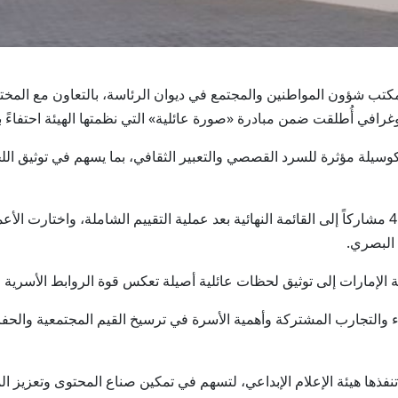
بوظبي بمكتب شؤون المواطنين والمجتمع في ديوان الرئاسة، بالتعاون مع المختبر
رافي أُطلقت ضمن مبادرة «صورة عائلية» التي نظمتها الهيئة احتفاءً ب
كوسيلة مؤثرة للسرد القصصي والتعبير الثقافي، بما يسهم في توثيق اللح
استقطبت الجائزة نحو 1,300 مشارك، تأهل منهم 45 مشاركاً إلى القائمة النهائية بعد عملية التقييم ا
البصري.
الإمارات إلى توثيق لحظات عائلية أصيلة تعكس قوة الروابط الأسرية و
والتجارب المشتركة وأهمية الأسرة في ترسيخ القيم المجتمعية والحفاظ
تنفذها هيئة الإعلام الإبداعي، لتسهم في تمكين صناع المحتوى وتعزيز 