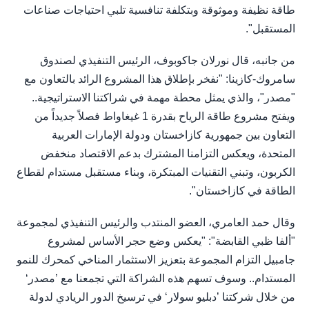
طاقة نظيفة وموثوقة وبتكلفة تنافسية تلبي احتياجات صناعات
المستقبل".
من جانبه، قال نورلان جاكوبوف، الرئيس التنفيذي لصندوق
سامروك-كازينا: "نفخر بإطلاق هذا المشروع الرائد بالتعاون مع
"مصدر"، والذي يمثل محطة مهمة في شراكتنا الاستراتيجية..
ويفتح مشروع طاقة الرياح بقدرة 1 غيغاواط فصلاً جديداً من
التعاون بين جمهورية كازاخستان ودولة الإمارات العربية
المتحدة، ويعكس التزامنا المشترك بدعم الاقتصاد منخفض
الكربون، وتبني التقنيات المبتكرة، وبناء مستقبل مستدام لقطاع
الطاقة في كازاخستان".
وقال حمد العامري، العضو المنتدب والرئيس التنفيذي لمجموعة
"ألفا ظبي القابضة": "يعكس وضع حجر الأساس لمشروع
جامبيل التزام المجموعة بتعزيز الاستثمار المناخي كمحرك للنمو
المستدام.. وسوف تسهم هذه الشراكة التي تجمعنا مع ’مصدر‘
من خلال شركتنا ’دبليو سولار‘ في ترسيخ الدور الريادي لدولة