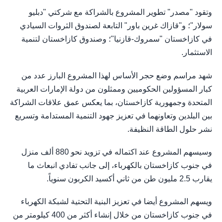
وتقود "مصدر" تطوير المشروع بالشراكة مع شركتي "دبليو
سولار"؛ و"قازاك غرين باور" التابعة لصندوق الثروات السيادي
في كازاخستان "سمروك-قازنيا"؛ وصندوق كازاخستان لتنمية
الاستثمار.
شهد مراسم وضع حجر الأساس لهذا المشروع البارز عدد من
كبار المسؤولين الحكوميين وممثلون من دولة الإمارات العربية
المتحدة وجمهورية كازاخستان، بما يعكس عمق علاقات الشراكة
بين البلدين وتعاونهما في تعزيز جهود التنمية المستدامة وتسريع
نشر حلول الطاقة النظيفة.
وسيسهم المشروع عند اكتماله في تزويد نحو 880 ألف منزل
في جنوب كازاخستان بالكهرباء، إلى جانب تفادي انبعاث ما
يقارب 2.5 مليون طن من ثاني أكسيد الكربون سنوياً.
ويسهم المشروع أيضا في تعزيز البنية التحتية لشبكة الكهرباء
في جنوب كازاخستان من خلال إنشاء أكثر من 400 كيلومتر من