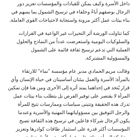
داخل الأسرة وكيف يمكن للقيادات والمؤسسات تعزيز دور
الرجال بوصفهم آباءً وحلفاء في ترسيخ الشمول بما يسهم في
بناء بيئات عمل أكثر مرونة واستجابة لاحتياجات القوى العاملة.
كما تناولت الورشة أثر التحيزات غير الواعية في القرارات
والسلوكيات اليومية واستعرضت عدداً من النماذج والحلول
العملية التي تدعم ترسيخ ثقافة قائمة على الشمول
والمسؤولية المشتركة.
وقالت مريم الحمادي مدير عام مؤسسة "نماء" للارتقاء
بالمرأة: الأسرة والعمل بيئتان أساسيتان في حياة الإنسان وأي
قرار يُتخذ في إحداهما يمتد أثره إلى الأخرى ومن هنا فإن تمكين
المرأة لا يقتصر على توفير الفرص بل يتطلب بناء بيئات عمل
تدرك هذه الحقيقة وتتبنى سياسات وممارسات تتيح للمرأة
والرجل التوفيق بين مسؤولياتهما المهنية والأسرية وعندما
يكون الرجال شركاء فاعلين في ترسيخ هذه الثقافة تصبح
المؤسسات أكثر قدرة على استثمار طاقات كوادرها وتعزيز