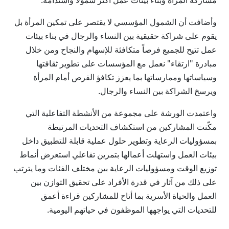
مشاركة المرأة وبناء بيئات عمل أكثر شمولاً واستدامة.
وأضافت أن الشمول المؤسسي لا يقتصر على تمكين المرأة بل
يقوم على شراكة حقيقية بين النساء والرجال في بناء بيئات
عمل تتيح للجميع فرصاً متكافئة للإسهام والنجاح ومن خلال
مبادرة "ارتقاء" نعمل مع المؤسسات على تطوير ثقافتها
وسياساتها وممارساتها بما يعزز تكافؤ الفرص أمام المرأة
ويرسخ الشراكة بين النساء والرجال.
واعتمدت الورشة على مجموعة من الأنشطة التفاعلية التي
مكّنت المشاركين من استكشاف التحديات المرتبطة
بمسؤوليات الرعاية وتطوير حلول عملية قابلة للتطبيق داخل
بيئات العمل واستهلت أعمالها بتمرين تفاعلي استعرض أنماط
توزيع الوقت ومسؤوليات الرعاية بين مختلف الفئات وما يترتب
على ذلك من آثار في قدرة الأفراد على تحقيق التوازن بين
العمل والحياة الأسرية بما أتاح للمشاركين قراءة أعمق
للتحديات التي يواجهها الموظفون في حياتهم اليومية.