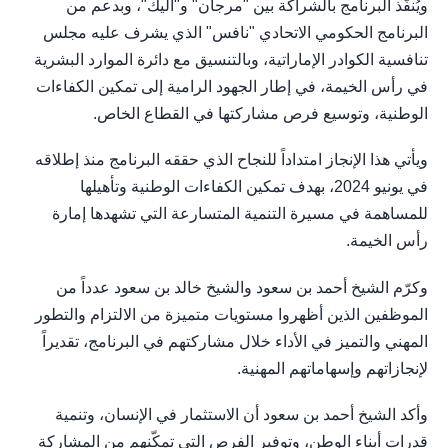
ويُنفَّذ البرنامج بالشراكة بين "مرجان" و"أليك"، وبدعم من
البرنامج الحكومي الاتحادي "نافس" الذي يشرف عليه مجلس
تنافسية الكوادر الإماراتية، وبالتنسيق مع دائرة الموارد البشرية
في رأس الخيمة، في إطار الجهود الرامية إلى تمكين الكفاءات
الوطنية، وتوسيع فرص مشاركتها في القطاع الخاص.
ويأتي هذا الإنجاز امتداداً للنجاح الذي حققه البرنامج منذ إطلاقه
في يونيو 2024، بهدف تمكين الكفاءات الوطنية وتأهيلها
للمساهمة في مسيرة التنمية المتسارعة التي تشهدها إمارة
رأس الخيمة.
وكرّم الشيخ أحمد بن سعود والشيخ خالد بن سعود عدداً من
الموظفين الذين أظهروا مستويات متميزة من الالتزام والتطور
المهني والتميز في الأداء خلال مشاركتهم في البرنامج، تقديراً
لإنجازاتهم وإسهاماتهم المهنية.
وأكد الشيخ أحمد بن سعود أن الاستثمار في الإنسان، وتنمية
قدرات أبناء الوطن، وتوفير الفرص التي تمكّنهم من المشاركة