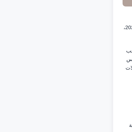
حاكم الشارقة، تخصيص 747 ألف درهم لميزانية الموسم المسرحي في دورته الـ 19، والتي تنطلق فعالياتها في أكتوبر 2026،
حب
يس
ات
ة