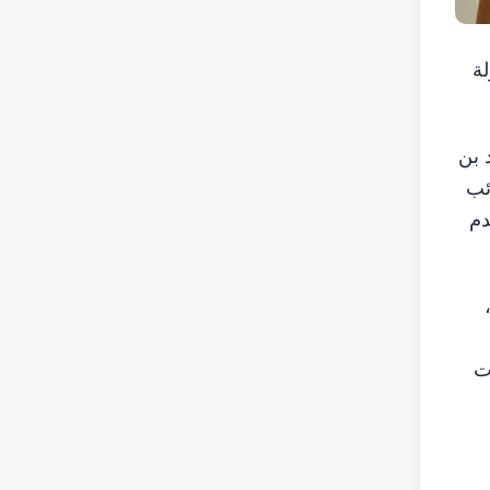
ة
 بن
ئب
دم
ت