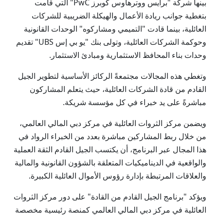
بينها شركة "برايس ووترهاوس كوبرز PwC" التي قامت
بتغطية جوانب ريادة الأعمال والهيكلة الضريبية للشركات
العائلية، بينما قادت "التميمي ومشاركوه" الوحدات القانونية
وحوكمة الشركات العائلية، وتولى بنك "يو بي إس UBS" تقديم
وحدات بناء المحافظ الاستثمارية ومبادئ الاستثمار.
وتغطي هذه المجالات مجتمعةً الركائز الأساسية لتطوير الجيل
القادم من قادة الشركات العائلية، حيث يتعلم المشاركون
مباشرةً على يد خبراء في كل مؤسسة شريكة.
ويضمن مركز الثروات العائلية في مركز دبي المالي العالمي،
من خلال ربط المشاركين مباشرة بعدد من الخبراء الرواد في
هذا المجال عبر البرنامج، أن يكتسب الجيل القادم الثقة العملية
والواقعية في الديناميكيات المتعلقة بالشؤون القانونية والمالية
والعلاقات المرتبطة بإدارة رؤوس الأموال العائلية الكبيرة.
ويؤكد "برنامج الجيل القادم من القادة" على دور مركز الثروات
العائلية في مركز دبي المالي العالمي كمنصة رئيسية مخصصة