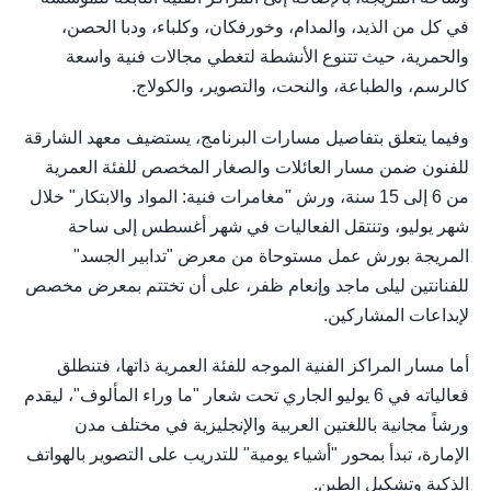
في كل من الذيد، والمدام، وخورفكان، وكلباء، ودبا الحصن،
والحمرية، حيث تتنوع الأنشطة لتغطي مجالات فنية واسعة
كالرسم، والطباعة، والنحت، والتصوير، والكولاج.
وفيما يتعلق بتفاصيل مسارات البرنامج، يستضيف معهد الشارقة
للفنون ضمن مسار العائلات والصغار المخصص للفئة العمرية
من 6 إلى 15 سنة، ورش "مغامرات فنية: المواد والابتكار" خلال
شهر يوليو، وتنتقل الفعاليات في شهر أغسطس إلى ساحة
المريجة بورش عمل مستوحاة من معرض "تدابير الجسد"
للفنانتين ليلى ماجد وإنعام ظفر، على أن تختتم بمعرض مخصص
لإبداعات المشاركين.
أما مسار المراكز الفنية الموجه للفئة العمرية ذاتها، فتنطلق
فعالياته في 6 يوليو الجاري تحت شعار "ما وراء المألوف"، ليقدم
ورشاً مجانية باللغتين العربية والإنجليزية في مختلف مدن
الإمارة، تبدأ بمحور "أشياء يومية" للتدريب على التصوير بالهواتف
الذكية وتشكيل الطين.