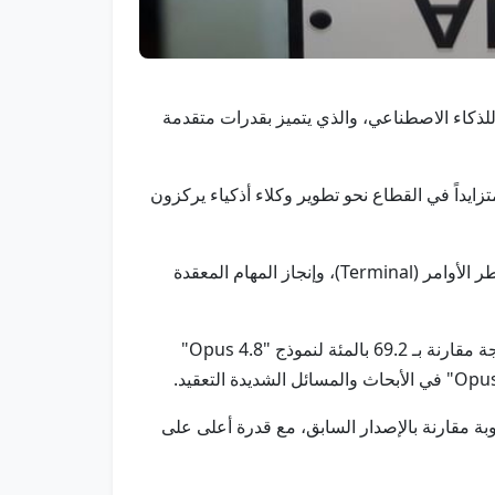
Claude Sonnet 5"، أحدث نماذجها متوسطة الحجم للذكاء الاصطناعي، والذي يتميز بقدرات متقدمة
يار الافتراضي والمتاح لجميع مستخدمي خطتي "Free" و"Pro"، ليعكس توجهاً متزايداً في القطاع نحو تطوير وكلاء أذكياء يركزون
وبحسب بيان للشركة، يتمتع النموذج بمهارات استثنائية تشمل وضع الخطط، واستخدام أدوات مثل متصفحات الإنترنت وسطر الأوامر (Terminal)، وإنجاز المهام المعقدة
ويقدم "Claude Sonnet 5" أداءً يضاهي نموذج "Opus 4.8" الأكبر حجماً، حيث حقق نسبة 63.2 بالمئة في اختبارات البرمجة مقارنة بـ 69.2 بالمئة لنموذج "Opus 4.8"
ة مقارنة بالإصدار السابق، مع قدرة أعلى على