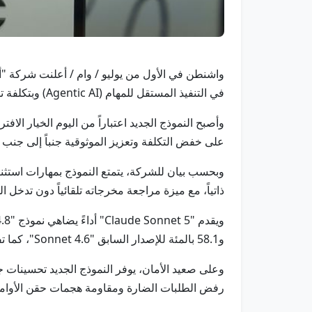
في التنفيذ المستقل للمهام (Agentic AI) وبتكلفة تشغيل منخفضة.
على خفض التكلفة وتعزيز الموثوقية جنباً إلى جنب مع
ذاتياً، مع ميزة مراجعة مخرجاته تلقائياً دون تدخل 
و58.1 بالمئة للإصدار السابق "Sonnet 4.6"، كما تفوق بشكل طفيف في المهام المعرفية، مع بقاء الأفضلية لنموذج "Opus 4.8" في الأبحاث والمسائل الشديدة التعقيد.
وعلى صعيد الأمان، يوفر النموذج الجديد تحسينات 
رفض الطلبات الضارة ومقاومة هجمات حقن الأوامر