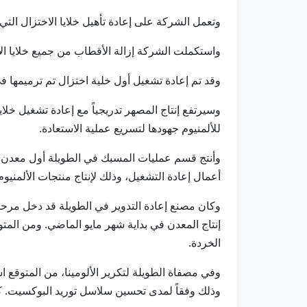
وتعمل الشركة على إعادة تأهيل خلايا الاختزال التي يبلغ عددها 1,262 خلية بشكل تدريجي لاستئناف عملي
واستكملت الشركة إزالة الأقطاب من جميع خلايا الاختزال وتنظيف 90% من الأحواض وإزالة 20% م
وقد تم إعادة تشغيل أول خلية اختزال تم ترميمها في 26 مايو، ليصل عدد الخلايا التي تمت إعادة تشغيلها إلى 89 خلية اختزال حتى ا
وسيرتفع إنتاج المصهر تدريجياً مع إعادة تشغيل خلاي
للألمنيوم جهودها لتسريع عملية الاستعادة.
أعمال إعادة التشغيل، وذلك لإنتاج منتجات الألمنيوم
وكان مصنع إعادة التدوير في الطويلة قد دخل مرحل
إنتاج المعدن في بداية شهر مايو الماضي. ومن المت
الخردة.
وفي مصفاة الطويلة لتكرير الألومينا، من المتوقع اس
وذلك وفقاً لمدى تحسين سلاسل توريد البوكسيت. كما 