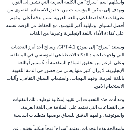
واستُلهم اسم "سراج" من الكلمة العربية التي تشير إلى النور،
ويهدف إلى تمكين المؤسسات من تحقيق الاستفادة القصوى من
تطبيقات ذكاء اصطناعي باللغة العربية تتسم بدقة أعلى، وفهم
أفضل للسياق، وقابلية أكبر للتوسع، مع الحفاظ في الوقت نفسه
على كفاءة الأداء باللغة الإنجليزية وغيرها من اللغات.
ويستند "سراج" إلى نموذج GPT-4.1، ويعالج أحد أبرز التحديات
التي واجهت اعتماد الذكاء الاصطناعي المؤسسي في المنطقة،
وعلى الرغم من تحقيق النماذج المتقدمة أداءً متميزاً باللغة
الإنجليزية، لا يزال كثير منها يعاني من قصور في الدقة اللغوية
باللغة العربية، وفهم اللهجات، واستيعاب السياق الثقافي، وآليات
الاستخدام الآمن.
وقد أدت هذه التحديات إلى تقييد إمكانية توظيف تلك التقنيات
في القطاعات التي تعتمد على الطلاقة في اللغة العربية،
والموثوقية، والفهم الدقيق للسياق بوصفها متطلبات أساسية.
ولمعالجة هذه التحديات، يعتمد "سراج" نهجاً هيكلياً يختلف عن