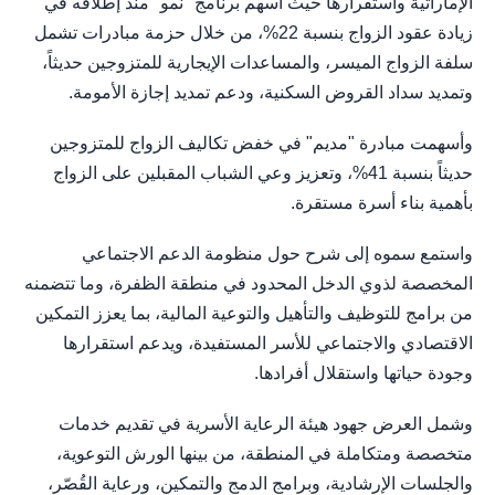
الإماراتية واستقرارها حيث أسهم برنامج "نمو" منذ إطلاقه في
زيادة عقود الزواج بنسبة 22%، من خلال حزمة مبادرات تشمل
سلفة الزواج الميسر، والمساعدات الإيجارية للمتزوجين حديثاً،
وتمديد سداد القروض السكنية، ودعم تمديد إجازة الأمومة.
وأسهمت مبادرة "مديم" في خفض تكاليف الزواج للمتزوجين
حديثاً بنسبة 41%، وتعزيز وعي الشباب المقبلين على الزواج
بأهمية بناء أسرة مستقرة.
واستمع سموه إلى شرح حول منظومة الدعم الاجتماعي
المخصصة لذوي الدخل المحدود في منطقة الظفرة، وما تتضمنه
من برامج للتوظيف والتأهيل والتوعية المالية، بما يعزز التمكين
الاقتصادي والاجتماعي للأسر المستفيدة، ويدعم استقرارها
وجودة حياتها واستقلال أفرادها.
وشمل العرض جهود هيئة الرعاية الأسرية في تقديم خدمات
متخصصة ومتكاملة في المنطقة، من بينها الورش التوعوية،
والجلسات الإرشادية، وبرامج الدمج والتمكين، ورعاية القُصّر،