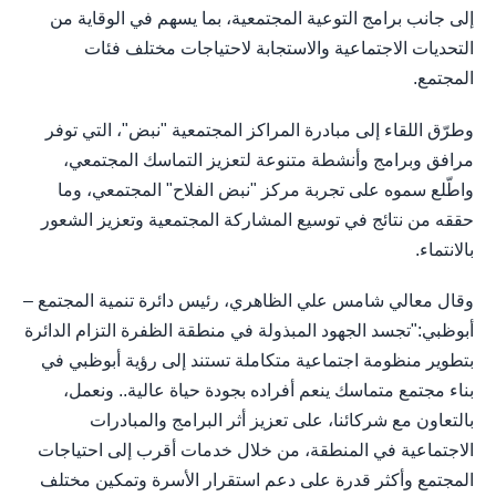
إلى جانب برامج التوعية المجتمعية، بما يسهم في الوقاية من
التحديات الاجتماعية والاستجابة لاحتياجات مختلف فئات
المجتمع.
وطرّق اللقاء إلى مبادرة المراكز المجتمعية "نبض"، التي توفر
مرافق وبرامج وأنشطة متنوعة لتعزيز التماسك المجتمعي،
واطّلع سموه على تجربة مركز "نبض الفلاح" المجتمعي، وما
حققه من نتائج في توسيع المشاركة المجتمعية وتعزيز الشعور
بالانتماء.
وقال معالي شامس علي الظاهري، رئيس دائرة تنمية المجتمع –
أبوظبي:"تجسد الجهود المبذولة في منطقة الظفرة التزام الدائرة
بتطوير منظومة اجتماعية متكاملة تستند إلى رؤية أبوظبي في
بناء مجتمع متماسك ينعم أفراده بجودة حياة عالية.. ونعمل،
بالتعاون مع شركائنا، على تعزيز أثر البرامج والمبادرات
الاجتماعية في المنطقة، من خلال خدمات أقرب إلى احتياجات
المجتمع وأكثر قدرة على دعم استقرار الأسرة وتمكين مختلف