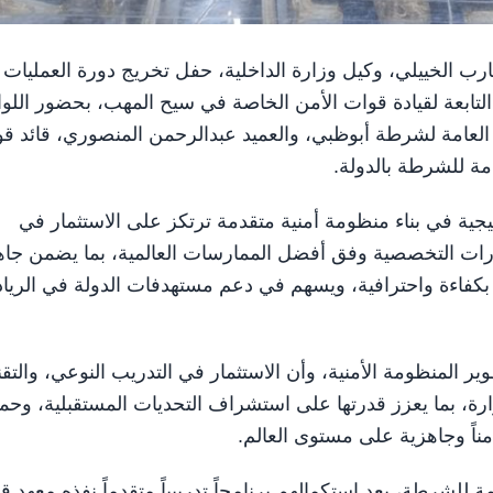
خليفة حارب الخييلي، وكيل وزارة الداخلية، حفل تخريج دورة العمليات
ريب القتالي التابعة لقيادة قوات الأمن الخاصة في سيح المهب، بحضور اللوا
 العامة لشرطة أبوظبي، والعميد عبدالرحمن المنصوري، قائد ق
مة للشرطة بالدولة.
تيجية في بناء منظومة أمنية متقدمة ترتكز على الاستثمار في
لقدرات التخصصية وفق أفضل الممارسات العالمية، بما يضمن جاه
 بكفاءة واحترافية، ويسهم في دعم مستهدفات الدولة في الرياد
ر المنظومة الأمنية، وأن الاستثمار في التدريب النوعي، والتقن
زارة، بما يعزز قدرتها على استشراف التحديات المستقبلية، وحما
مناً وجاهزية على مستوى العالم.
القيادات العامة للشرطة، بعد استكمالهم برنامجاً تدريبياً متقدماً نفذه معهد 