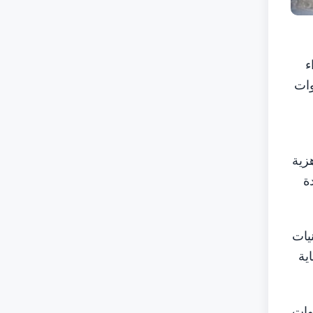
ء
وات
زية
ة
يات
ية
قوات