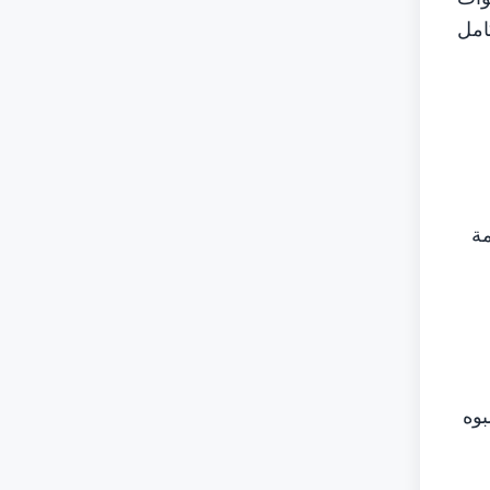
امل
مة
بوه