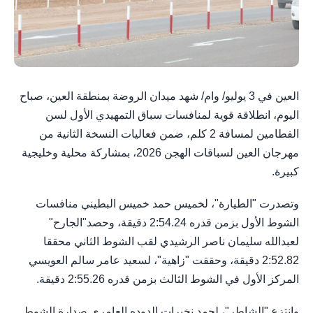
العين في 3 يوليو/ وام/ شهد ميدان الروضة بمنطقة العين، صباح
اليوم، انطلاقة قوية لمنافسات سباق التمهيدي الأول لسن
الفطامين لمسافة 2 كلم، ضمن فعاليات النسخة الثانية من
مهرجان العين لسباقات الهجن 2026، بمشاركة محلية وخليجية
كبيرة.
وتصدرت "الطيارة"، لخميس حمد خميس البطيني منافسات
الشوط الأول بزمن قدره 2:54.24 دقيقة، وحصد"الجارح"
لعبدالله سليمان ناصر الرشيدي لقب الشوط الثاني محققا
2:52.82 دقيقة، وحققت "زاهية"، لسعيد عامر سالم العويسي
المركز الأول في الشوط الثالث بزمن قدره 2:55.26 دقيقة.
وانتزع "الشاطر"، لحمد نخيرات الدوده العامري صدارة الشوط