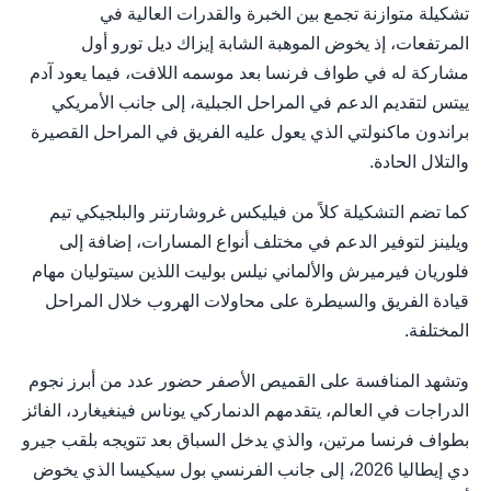
تشكيلة متوازنة تجمع بين الخبرة والقدرات العالية في
المرتفعات، إذ يخوض الموهبة الشابة إيزاك ديل تورو أول
مشاركة له في طواف فرنسا بعد موسمه اللافت، فيما يعود آدم
ييتس لتقديم الدعم في المراحل الجبلية، إلى جانب الأمريكي
براندون ماكنولتي الذي يعول عليه الفريق في المراحل القصيرة
والتلال الحادة.
كما تضم التشكيلة كلاً من فيليكس غروشارتنر والبلجيكي تيم
ويلينز لتوفير الدعم في مختلف أنواع المسارات، إضافة إلى
فلوريان فيرميرش والألماني نيلس بوليت اللذين سيتوليان مهام
قيادة الفريق والسيطرة على محاولات الهروب خلال المراحل
المختلفة.
وتشهد المنافسة على القميص الأصفر حضور عدد من أبرز نجوم
الدراجات في العالم، يتقدمهم الدنماركي يوناس فينغيغارد، الفائز
بطواف فرنسا مرتين، والذي يدخل السباق بعد تتويجه بلقب جيرو
دي إيطاليا 2026، إلى جانب الفرنسي بول سيكيسا الذي يخوض