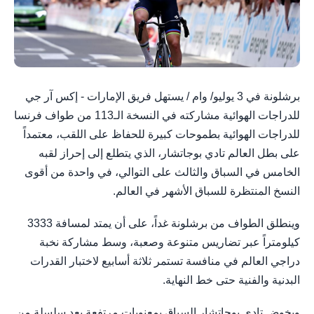
برشلونة في 3 يوليو/ وام / يستهل فريق الإمارات - إكس آر جي
للدراجات الهوائية مشاركته في النسخة الـ113 من طواف فرنسا
للدراجات الهوائية بطموحات كبيرة للحفاظ على اللقب، معتمداً
على بطل العالم تادي بوجاتشار، الذي يتطلع إلى إحراز لقبه
الخامس في السباق والثالث على التوالي، في واحدة من أقوى
النسخ المنتظرة للسباق الأشهر في العالم.
وينطلق الطواف من برشلونة غداً، على أن يمتد لمسافة 3333
كيلومتراً عبر تضاريس متنوعة وصعبة، وسط مشاركة نخبة
دراجي العالم في منافسة تستمر ثلاثة أسابيع لاختبار القدرات
البدنية والفنية حتى خط النهاية.
ويخوض تادي بوجاتشار السباق بمعنويات مرتفعة بعد سلسلة من