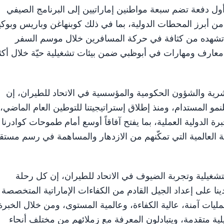
 أول دفعة تضم سبعة مواطنين إماراتيين إلى البرنامج الصيفي
ن أبرز المحطات الدولية، بما في ذلك كوبنهاغن وباريس وبوك
ما تشهده من كثافة في حركة المسافرين خلال موسم السفر
عارف ومهارات في أبوظبي ضمن بيئات تشغيلية حيّة خلال أكث
بشرية والشؤون الحكومية والمؤسسية في الاتحاد للطيران، إن
لنمو المستدام، ومنذ إطلاق إستراتيجيتنا للتوطين العام الماضي،
 الدولية العملية، بما يفتح آفاقاً أوسع أمام طموحات كوادرنا
ؤية العالمية التي تمكّنهم من الازدهار والمساهمة في رسم مستق
لتشغيلية وتجربة الضيوف في الاتحاد للطيران، إن كل رحلة
ينا على إعداد الجيل القادم من الكفاءات الإماراتية المتخصصة
ليات آمنة، عالية الكفاءة، وعالمية المستوى، ومن خلال الخبرة
ية متقدمة، ويتبادلون المعرفة مع زملائهم من مختلف أنحاء