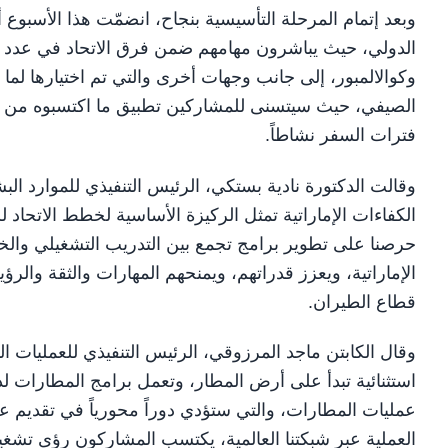
وبعد إتمام المرحلة التأسيسية بنجاح، انضمّت هذا الأسبوع
الدولي، حيث يباشرون مهامهم ضمن فرق الاتحاد في عدد م
وكوالالمبور، إلى جانب وجهات أخرى والتي تم اختيارها ل
الصيفي، حيث سيتسنى للمشاركين تطبيق ما اكتسبوه من م
فترات السفر نشاطاً.
وقالت الدكتورة نادية بستكي، الرئيس التنفيذي للموارد ال
الكفاءات الإماراتية تمثل الركيزة الأساسية لخطط الاتحاد ل
حرصنا على تطوير برامج تجمع بين التدريب التشغيلي والخبرة
الإماراتية، ويعزز قدراتهم، ويمنحهم المهارات والثقة والر
قطاع الطيران.
وقال الكابتن ماجد المرزوقي، الرئيس التنفيذي للعمليات ا
استثنائية تبدأ على أرض المطار، وتعمل برامج المطارات لد
عمليات المطارات، والتي ستؤدي دوراً محورياً في تقديم عم
العملية عبر شبكتنا العالمية، يكتسب المشاركون رؤى تشغيل