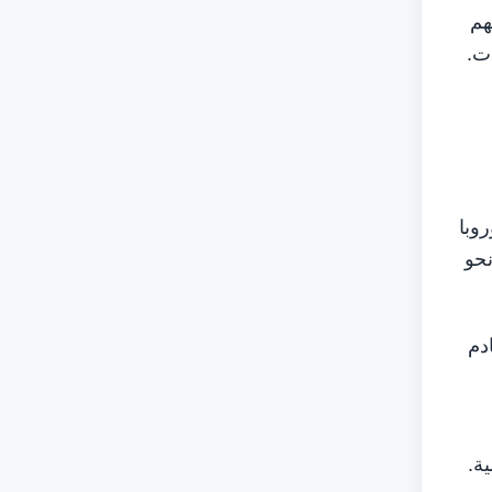
هم
ات.
وبا
نحو
دم
ة.